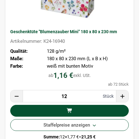
Geschenktüte "Blumenzauber Mini" 180 x 80 x 230 mm
Artikelnummer: K24-16940
Qualität:
128 g/m²
Maße:
180 x 80 x 230 mm (L x B x H)
Farbe:
weiß mit bunten Motiv
1,16 €
ab
exkl. USt.
ab 72 Stück
Stück
Staffelpreise anzeigen
Summe:
12
×
1,77 €
=
21,25 €