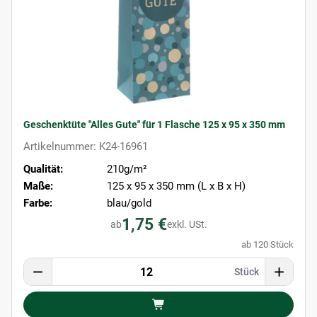
Geschenktüte "Alles Gute" für 1 Flasche 125 x 95 x 350 mm
Artikelnummer: K24-16961
Qualität:
210g/m²
Maße:
125 x 95 x 350 mm (L x B x H)
Farbe:
blau/gold
1,75 €
ab
exkl. USt.
ab 120 Stück
Stück