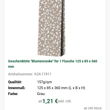
Geschenktüte "Blumenranke" für 1 Flasche 125 x 85 x 360
mm
Artikelnummer: K24-17411
Qualität:
157g/qm
Innenmaß:
125 x 85 x 360 mm (L x B x H)
Farbe:
Grau
1,21 €
ab
exkl. USt.
ab 240 Stück