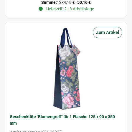
Summe:
12
×
4,18 €
=
50,16 €
Lieferzeit: 2 - 3 Arbeitstage
Zum Artikel
Geschenktüte "Blumengruß" für 1 Flasche 125 x 90 x 350
mm