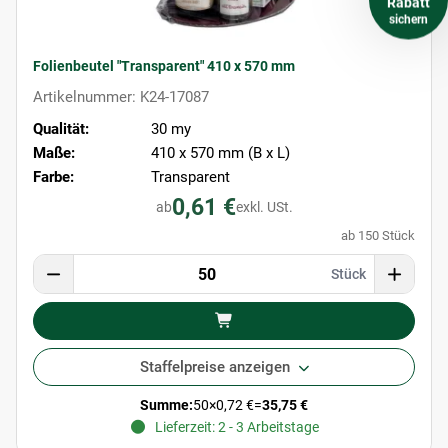
Rabatt
sichern
Folienbeutel "Transparent" 410 x 570 mm
Artikelnummer: K24-17087
Qualität:
30 my
Maße:
410 x 570 mm (B x L)
Farbe:
Transparent
0,61 €
ab
exkl. USt.
ab 150 Stück
Stück
Staffelpreise anzeigen
Summe:
50
×
0,72 €
=
35,75 €
Lieferzeit: 2 - 3 Arbeitstage