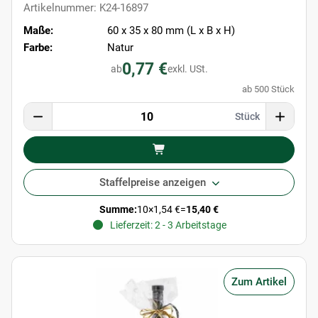
Artikelnummer: K24-16897
Maße:
60 x 35 x 80 mm (L x B x H)
Farbe:
Natur
0,77 €
ab
exkl. USt.
ab 500 Stück
Stück
Staffelpreise anzeigen
Summe:
10
×
1,54 €
=
15,40 €
Lieferzeit: 2 - 3 Arbeitstage
Zum Artikel