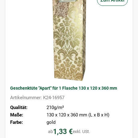
Zum Artikel
Geschenktüte "Apart" für 1 Flasche 130 x 120 x 360 mm
Artikelnummer: K24-16957
Qualität:
210g/m²
Maße:
130 x 120 x 360 mm (L x B x H)
Farbe:
gold
1,33 €
ab
exkl. USt.