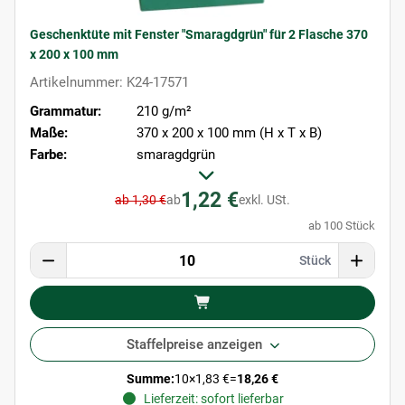
Geschenktüte mit Fenster "Smaragdgrün" für 2 Flasche 370
x 200 x 100 mm
Artikelnummer: K24-17571
Grammatur:
210 g/m²
Maße:
370 x 200 x 100 mm (H x T x B)
Farbe:
smaragdgrün
1,22 €
ab 1,30 €
ab
exkl. USt.
ab 100 Stück
Stück
Staffelpreise anzeigen
Summe:
10
×
1,83 €
=
18,26 €
Lieferzeit: sofort lieferbar