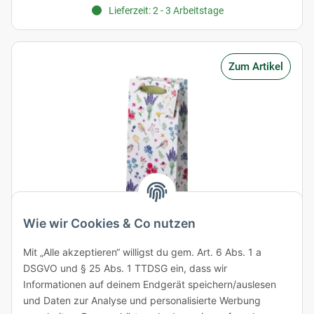
Lieferzeit: 2 - 3 Arbeitstage
Zum Artikel
Wie wir Cookies & Co nutzen
Mit „Alle akzeptieren“ willigst du gem. Art. 6 Abs. 1 a
Geschenktüte "Blumenzauber" für 1 Flasche 120 x 100 x 350
DSGVO und § 25 Abs. 1 TTDSG ein, dass wir
mm
Informationen auf deinem Endgerät speichern/auslesen
und Daten zur Analyse und personalisierte Werbung
Artikelnummer: K24-16939