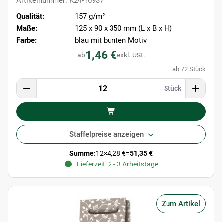
Artikelnummer: K24-16937
Qualität:
157 g/m²
Maße:
125 x 90 x 350 mm (L x B x H)
Farbe:
blau mit bunten Motiv
1,46 €
ab
exkl. USt.
ab 72 Stück
Stück
Staffelpreise anzeigen
Summe:
12
×
4,28 €
=
51,35 €
Lieferzeit: 2 - 3 Arbeitstage
Zum Artikel