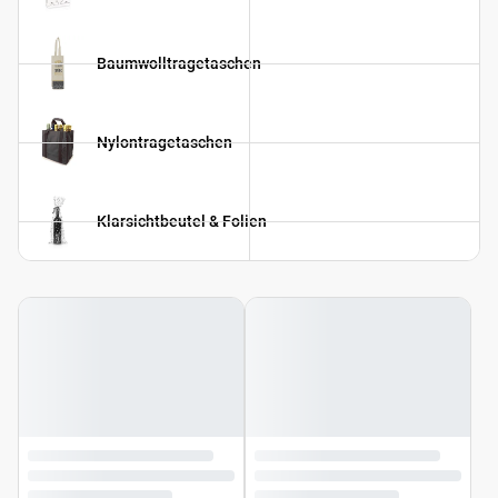
Baumwolltragetaschen
Nylontragetaschen
Klarsichtbeutel & Folien