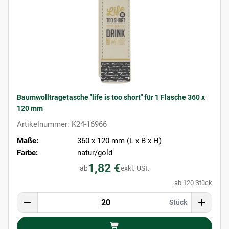
Baumwolltragetasche "life is too short" für 1 Flasche 360 x
120 mm
Artikelnummer: K24-16966
Maße:
360 x 120 mm (L x B x H)
Farbe:
natur/gold
1,82 €
ab
exkl. USt.
ab 120 Stück
Stück