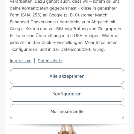
verarbeiten. Dazu gehört auch, dass wir – sofern du uns
Qualität:
157 g/m²
deine Kontaktdaten gegeben hast – diese in gehashter
Innenmaß:
120 x 100 x 350 mm (L x B x H)
Form (SHA-256) an Google (z. B. Customer Match,
Farbe:
weiß mit bunten Motiv
Enhanced Conversions) übermitteln, zum Abgleich mit
1,29 €
Google-Konten und zur Bildung/Prüfung von Zielgruppen.
ab
exkl. USt.
Es kann eine Übermittlung in die USA erfolgen. Widerruf
ab 72 Stück
jederzeit in den Cookie-Einstellungen. Mehr Infos unter
Stück
„Konfigurieren“ und in der Datenschutzerklärung.
Impressum
|
Datenschutz
Alle akzeptieren
Staffelpreise anzeigen
Summe:
12
×
1,89 €
=
22,70 €
Konfigurieren
Lieferzeit: 2 - 3 Arbeitstage
Nur essenzielle
Zum Artikel