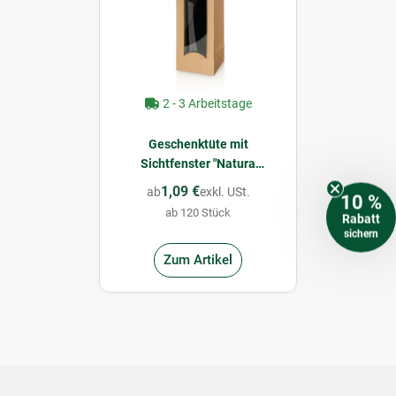
2 - 3 Arbeitstage
Geschenktüte mit
Sichtfenster "Natura
Kraftpapier" für 1 Flasche 100
1,09 €
ab
exkl. USt.
10 %
x 85 x 360 mm
ab 120 Stück
Rabatt
sichern
Zum Artikel