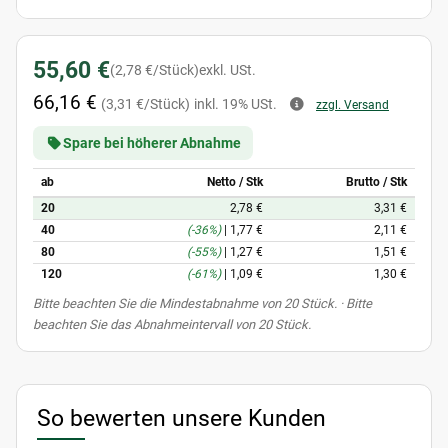
55,60 €
(2,78 €/Stück)
exkl. USt.
66,16 €
(3,31 €/Stück)
inkl. 19% USt.
zzgl. Versand
Spare bei höherer Abnahme
ab
Netto / Stk
Brutto / Stk
20
2,78 €
3,31 €
40
(-36%)
|
1,77 €
2,11 €
80
(-55%)
|
1,27 €
1,51 €
120
(-61%)
|
1,09 €
1,30 €
x
Bitte beachten Sie die Mindestabnahme von 20 Stück. · Bitte
beachten Sie das Abnahmeintervall von 20 Stück.
So bewerten unsere Kunden