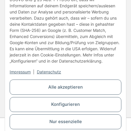
Informationen auf deinem Endgerät speichern/auslesen
und Daten zur Analyse und personalisierte Werbung
verarbeiten. Dazu gehört auch, dass wir – sofern du uns
deine Kontaktdaten gegeben hast – diese in gehashter
Form (SHA-256) an Google (z. B. Customer Match,
Enhanced Conversions) übermitteln, zum Abgleich mit
Unsere Partner
Google-Konten und zur Bildung/Prüfung von Zielgruppen.
Es kann eine Übermittlung in die USA erfolgen. Widerruf
jederzeit in den Cookie-Einstellungen. Mehr Infos unter
„Konfigurieren“ und in der Datenschutzerklärung.
Impressum
|
Datenschutz
Vertrag widerrufen
Alle akzeptieren
* Alle Preise inkl. gesetzlicher USt., zzgl.
Versand
Konfigurieren
© Copyright © 2026 www.kartons24.de
BB-Verpackungen GmbH
- Brendelweg 167, 27755 Delmenhorst - Telefon:
+49 (0)4221 42165 30
Nur essenzielle
Gesamtpreis
Staffel 1