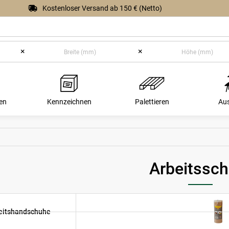
Kostenloser Versand ab 150 € (Netto)
×
×
en
Kennzeichnen
Palettieren
Au
Arbeitssch
eitshandschuhe