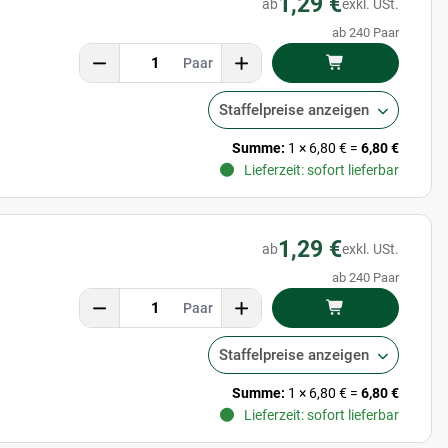
1,29 €
ab
exkl. USt.
ab 240 Paar
Paar
Staffelpreise anzeigen
Summe:
1
×
6,80 €
=
6,80 €
Lieferzeit: sofort lieferbar
1,29 €
ab
exkl. USt.
ab 240 Paar
Paar
Staffelpreise anzeigen
10 % Neukundenrabatt sichern
Summe:
1
×
6,80 €
=
6,80 €
Lieferzeit: sofort lieferbar
• 10 % Rabatt
auf die erste Bestellung