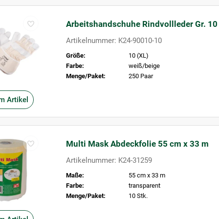
Arbeitshandschuhe Rindvollleder Gr. 10
Artikelnummer: K24-90010-10
Größe:
10 (XL)
Farbe:
weiß/beige
Menge/Paket:
250 Paar
m Artikel
Multi Mask Abdeckfolie 55 cm x 33 m
Artikelnummer: K24-31259
Maße:
55 cm x 33 m
Farbe:
transparent
Menge/Paket:
10 Stk.