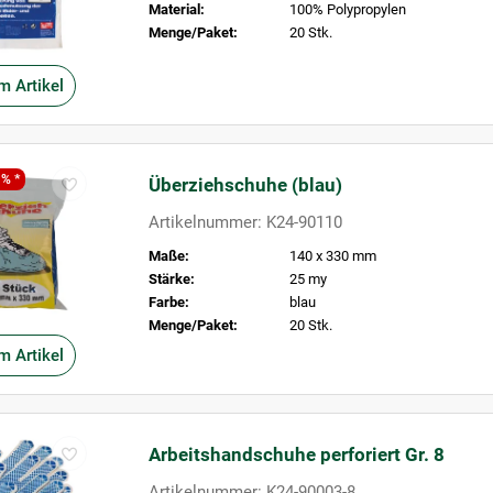
Material:
100% Polypropylen
Menge/Paket:
20 Stk.
m Artikel
 % *
Überziehschuhe (blau)
Artikelnummer: K24-90110
Maße:
140 x 330 mm
Stärke:
25 my
Farbe:
blau
Menge/Paket:
20 Stk.
m Artikel
Arbeitshandschuhe perforiert Gr. 8
Artikelnummer: K24-90003-8