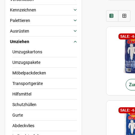
Kennzeichnen
Palettieren
Ausrüsten
SALE: -6
Umziehen
Umzugskartons
Umzugspakete
Möbelpackdecken
Transportgeräte
Zu
Hilfsmittel
Schutzhüllen
SALE: -6
Gurte
Abdeckvlies