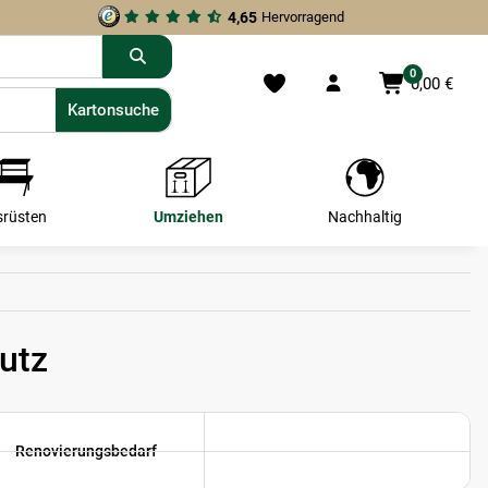
4,65
Hervorragend
0
0,00 €
Kartonsuche
Kartonsuche
srüsten
Umziehen
Nachhaltig
utz
Renovierungsbedarf