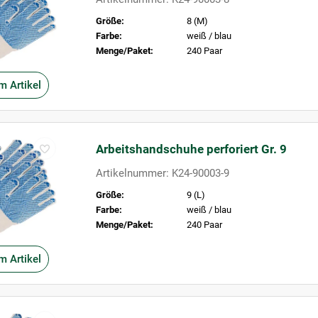
Größe:
8 (M)
Farbe:
weiß / blau
Menge/Paket:
240 Paar
m Artikel
Arbeitshandschuhe perforiert Gr. 9
Artikelnummer: K24-90003-9
Größe:
9 (L)
Farbe:
weiß / blau
Menge/Paket:
240 Paar
m Artikel