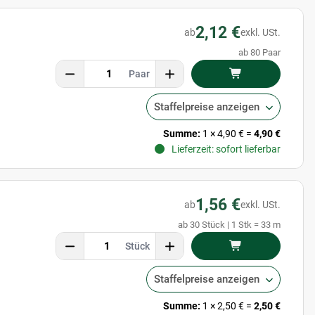
•
Exklusive und regelmäßige
Newsletter-Rabatte
•
Tipps zur
Prozessoptimierung & Kostensenkung
2,12 €
ab
exkl. USt.
•
Kostenlos und jederzeit kündbar
ab 80 Paar
Zum Newsletter anmelden
Paar
Staffelpreise anzeigen
Summe:
1
×
4,90 €
=
4,90 €
Lieferzeit: sofort lieferbar
1,56 €
ab
exkl. USt.
ab 30 Stück | 1 Stk = 33 m
Stück
Staffelpreise anzeigen
Summe:
1
×
2,50 €
=
2,50 €