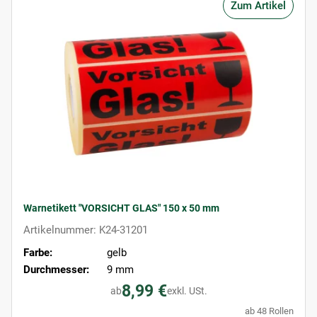
Zum Artikel
Warnetikett "VORSICHT GLAS" 150 x 50 mm
Artikelnummer: K24-31201
Farbe:
gelb
Durchmesser:
9 mm
8,99 €
ab
exkl. USt.
ab 48 Rollen