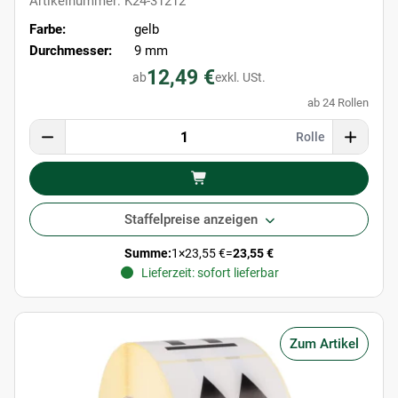
Artikelnummer: K24-31212
Farbe:
gelb
Durchmesser:
9 mm
12,49 €
ab
exkl. USt.
ab 24 Rollen
Rolle
Staffelpreise anzeigen
Summe:
1
×
23,55 €
=
23,55 €
Lieferzeit: sofort lieferbar
Zum Artikel