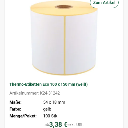
Zum Artikel
Thermo-Etiketten Eco 100 x 150 mm (weiß)
Artikelnummer: K24-31242
Maße:
54 x 18 mm
Farbe:
gelb
Menge/Paket:
100 Stk.
3,38 €
ab
exkl. USt.