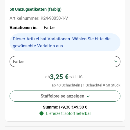
50 Umzugsetiketten (farbig)
Artikelnummer: K24-90050-1-V
Variationen in:
Farbe
x
Dieser Artikel hat Variationen. Wählen Sie bitte die
gewünschte Variation aus.
Farbe
3,25 €
ab
exkl. USt.
ab 40 Schachteln | 1 Schachtel = 50 Stück
Staffelpreise anzeigen
Summe:
1
×
9,30 €
=
9,30 €
Lieferzeit: sofort lieferbar