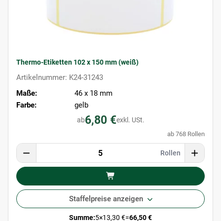
Thermo-Etiketten 102 x 150 mm (weiß)
Artikelnummer: K24-31243
Maße:
46 x 18 mm
Farbe:
gelb
6,80 €
ab
exkl. USt.
ab 768 Rollen
Rollen
Staffelpreise anzeigen
Summe:
5
×
13,30 €
=
66,50 €