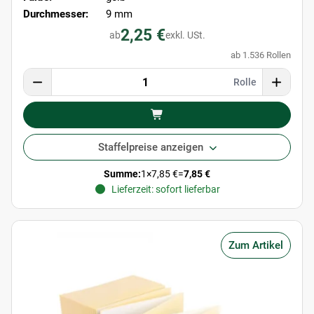
Durchmesser:
9 mm
2,25 €
ab
exkl. USt.
ab 1.536 Rollen
Rolle
Staffelpreise anzeigen
Summe:
1
×
7,85 €
=
7,85 €
Lieferzeit: sofort lieferbar
Zum Artikel