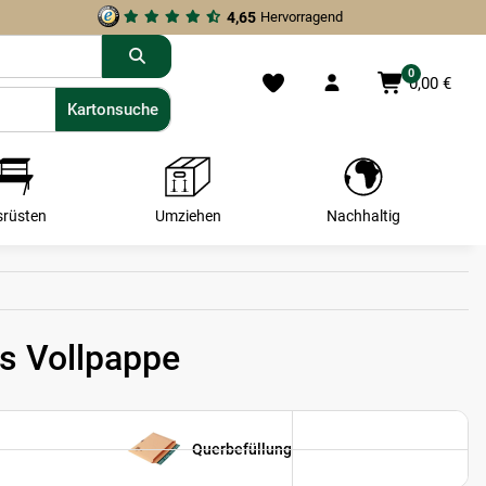
4,65
Hervorragend
0
0,00 €
Kartonsuche
Kartonsuche
srüsten
Umziehen
Nachhaltig
s Vollpappe
Querbefüllung