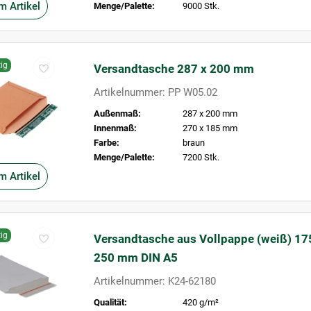
m Artikel
Menge/Palette:
9000 Stk.
ig
Versandtasche 287 x 200 mm
Artikelnummer: PP W05.02
Außenmaß:
287 x 200 mm
Innenmaß:
270 x 185 mm
Farbe:
braun
Menge/Palette:
7200 Stk.
m Artikel
ig
Versandtasche aus Vollpappe (weiß) 17
250 mm DIN A5
Artikelnummer: K24-62180
Qualität:
420 g/m²