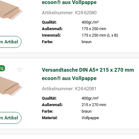
ecoon® aus Vollpappe
Artikelnummer: K24-62080
Qualität:
400gr./m²
Außenmaß:
175 x 250 mm
Innenmaß:
175 x 250 mm (L x B)
m Artikel
Farbe:
braun
ig
Versandtasche DIN A5+ 215 x 270 mm
ecoon® aus Vollpappe
Artikelnummer: K24-62081
Qualität:
400gr./m²
Außenmaß:
215 x 270 mm
Farbe:
braun
m Artikel
Material:
Vollpappe