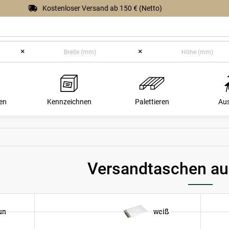
Kostenloser Versand ab 150 € (Netto)
×
×
en
Kennzeichnen
Palettieren
Au
Versandtaschen au
un
weiß