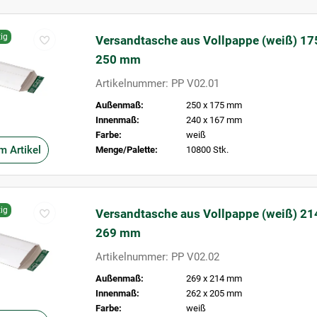
ig
Versandtasche aus Vollpappe (weiß) 17
250 mm
Artikelnummer: PP V02.01
Außenmaß:
250 x 175 mm
Innenmaß:
240 x 167 mm
Farbe:
weiß
m Artikel
Menge/Palette:
10800 Stk.
ig
Versandtasche aus Vollpappe (weiß) 21
269 mm
Artikelnummer: PP V02.02
Außenmaß:
269 x 214 mm
Innenmaß:
262 x 205 mm
Farbe:
weiß