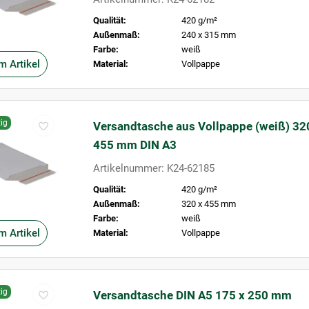
Qualität:
420 g/m²
Außenmaß:
240 x 315 mm
Farbe:
weiß
m Artikel
Material:
Vollpappe
ig
Versandtasche aus Vollpappe (weiß) 32
455 mm DIN A3
Artikelnummer: K24-62185
Qualität:
420 g/m²
Außenmaß:
320 x 455 mm
Farbe:
weiß
m Artikel
Material:
Vollpappe
ig
Versandtasche DIN A5 175 x 250 mm