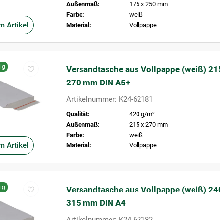
Außenmaß:
175 x 250 mm
Farbe:
weiß
m Artikel
Material:
Vollpappe
ig
Versandtasche aus Vollpappe (weiß) 21
270 mm DIN A5+
Artikelnummer: K24-62181
Qualität:
420 g/m²
Außenmaß:
215 x 270 mm
Farbe:
weiß
m Artikel
Material:
Vollpappe
ig
Versandtasche aus Vollpappe (weiß) 24
315 mm DIN A4
Artikelnummer: K24-62182