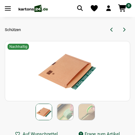
0
Schützen
Nachhaltig
Auf Wunschzettel
Frage zum Artikel