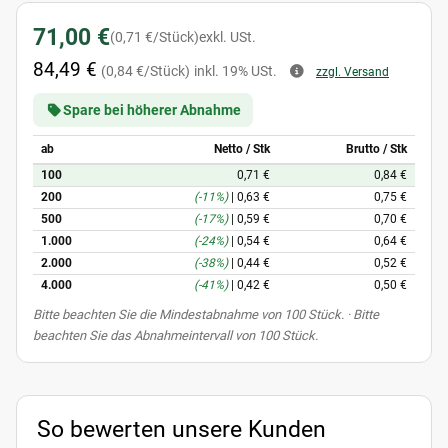
71,00 €
(0,71 €/Stück)
exkl. USt.
84,49 €
(0,84 €/Stück)
inkl. 19% USt.
zzgl. Versand
Spare bei höherer Abnahme
ab
Netto / Stk
Brutto / Stk
100
0,71 €
0,84 €
200
(-11%)
|
0,63 €
0,75 €
500
(-17%)
|
0,59 €
0,70 €
1.000
(-24%)
|
0,54 €
0,64 €
2.000
(-38%)
|
0,44 €
0,52 €
4.000
(-41%)
|
0,42 €
0,50 €
x
Bitte beachten Sie die Mindestabnahme von 100 Stück. · Bitte
beachten Sie das Abnahmeintervall von 100 Stück.
So bewerten unsere Kunden