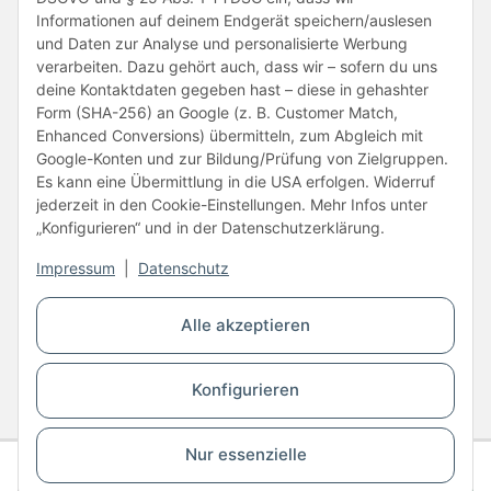
Informationen auf deinem Endgerät speichern/auslesen
und Daten zur Analyse und personalisierte Werbung
verarbeiten. Dazu gehört auch, dass wir – sofern du uns
deine Kontaktdaten gegeben hast – diese in gehashter
Form (SHA-256) an Google (z. B. Customer Match,
Enhanced Conversions) übermitteln, zum Abgleich mit
Unsere Partner
Google-Konten und zur Bildung/Prüfung von Zielgruppen.
Es kann eine Übermittlung in die USA erfolgen. Widerruf
jederzeit in den Cookie-Einstellungen. Mehr Infos unter
„Konfigurieren“ und in der Datenschutzerklärung.
Impressum
|
Datenschutz
Vertrag widerrufen
Alle akzeptieren
* Alle Preise inkl. gesetzlicher USt., zzgl.
Versand
Konfigurieren
© Copyright © 2026 www.kartons24.de
BB-Verpackungen GmbH
- Brendelweg 167, 27755 Delmenhorst - Telefon:
+49 (0)4221 42165 30
Nur essenzielle
Gesamtpreis
Staffel 1
71,00 €