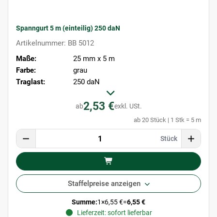
Spanngurt 5 m (einteilig) 250 daN
Artikelnummer: BB 5012
Maße:
25 mm x 5 m
Farbe:
grau
Traglast:
250 daN
2,53 €
ab
exkl. USt.
ab 20 Stück | 1 Stk = 5 m
Stück
Staffelpreise anzeigen
Summe:
1
×
6,55 €
=
6,55 €
Lieferzeit: sofort lieferbar