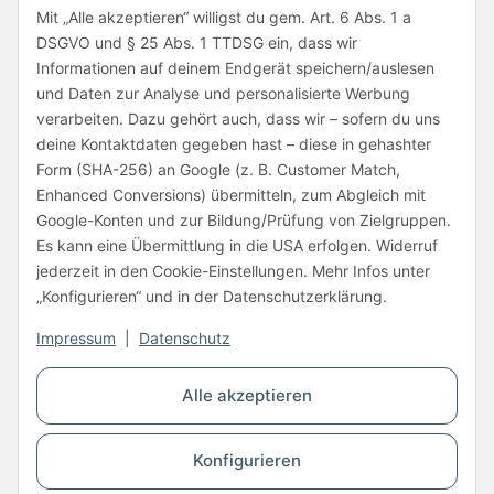
Mit „Alle akzeptieren“ willigst du gem. Art. 6 Abs. 1 a
Folge uns
DSGVO und § 25 Abs. 1 TTDSG ein, dass wir
Informationen auf deinem Endgerät speichern/auslesen
und Daten zur Analyse und personalisierte Werbung
verarbeiten. Dazu gehört auch, dass wir – sofern du uns
deine Kontaktdaten gegeben hast – diese in gehashter
Form (SHA-256) an Google (z. B. Customer Match,
Enhanced Conversions) übermitteln, zum Abgleich mit
Unsere Partner
Google-Konten und zur Bildung/Prüfung von Zielgruppen.
Es kann eine Übermittlung in die USA erfolgen. Widerruf
jederzeit in den Cookie-Einstellungen. Mehr Infos unter
„Konfigurieren“ und in der Datenschutzerklärung.
Impressum
|
Datenschutz
Vertrag widerrufen
Alle akzeptieren
* Alle Preise inkl. gesetzlicher USt., zzgl.
Versand
Konfigurieren
© Copyright © 2026 www.kartons24.de
BB-Verpackungen GmbH
- Brendelweg 167, 27755 Delmenhorst - Telefon: