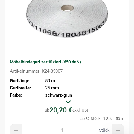
Möbelbindegurt zertifiziert (650 daN)
Artikelnummer: K24-85007
Gurtlänge:
50 m
Gurtbreite:
25 mm
Farbe:
schwarz/grün
20,20 €
ab
exkl. USt.
ab 32 Stück | 1 Stk = 50 m
Stück