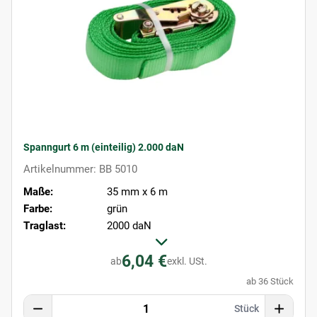
Spanngurt 6 m (einteilig) 2.000 daN
Artikelnummer: BB 5010
Maße:
35 mm x 6 m
Farbe:
grün
Traglast:
2000 daN
6,04 €
ab
exkl. USt.
ab 36 Stück
Stück