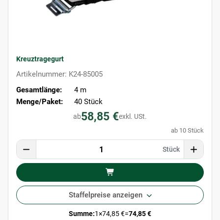
Kreuztragegurt
Artikelnummer: K24-85005
Gesamtlänge:
4 m
Menge/Paket:
40 Stück
58,85 €
ab
exkl. USt.
ab 10 Stück
Stück
Staffelpreise anzeigen
Summe:
1
×
74,85 €
=
74,85 €