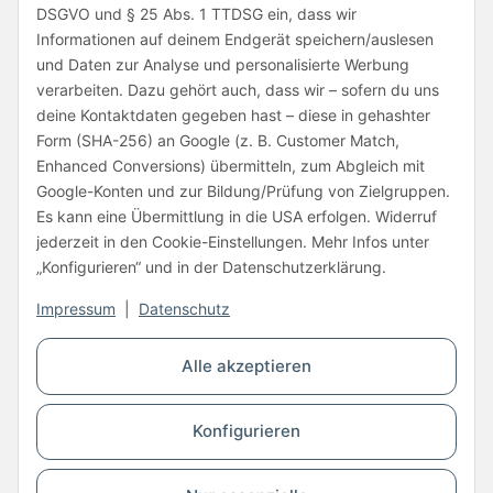
Folge uns
DSGVO und § 25 Abs. 1 TTDSG ein, dass wir
Informationen auf deinem Endgerät speichern/auslesen
und Daten zur Analyse und personalisierte Werbung
verarbeiten. Dazu gehört auch, dass wir – sofern du uns
deine Kontaktdaten gegeben hast – diese in gehashter
Form (SHA-256) an Google (z. B. Customer Match,
Enhanced Conversions) übermitteln, zum Abgleich mit
Unsere Partner
Google-Konten und zur Bildung/Prüfung von Zielgruppen.
Es kann eine Übermittlung in die USA erfolgen. Widerruf
jederzeit in den Cookie-Einstellungen. Mehr Infos unter
„Konfigurieren“ und in der Datenschutzerklärung.
Impressum
|
Datenschutz
Vertrag widerrufen
Alle akzeptieren
* Alle Preise inkl. gesetzlicher USt., zzgl.
Versand
Konfigurieren
© Copyright © 2026 www.kartons24.de
BB-Verpackungen GmbH
- Brendelweg 167, 27755 Delmenhorst - Telefon:
+49 (0)4221 42165 30