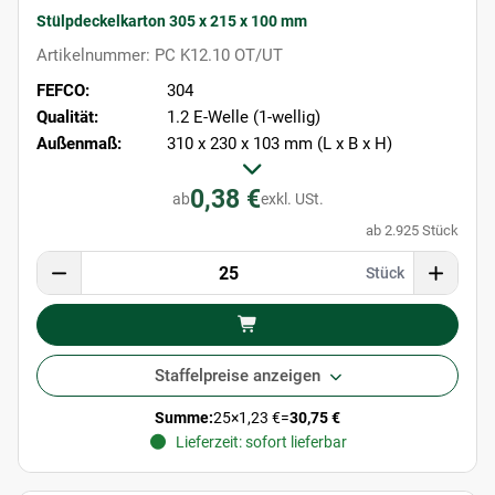
Stülpdeckelkarton 305 x 215 x 100 mm
Artikelnummer: PC K12.10 OT/UT
FEFCO:
304
Qualität:
1.2 E-Welle (1-wellig)
Außenmaß:
310 x 230 x 103 mm (L x B x H)
0,38 €
ab
exkl. USt.
ab 2.925 Stück
Stück
Staffelpreise anzeigen
Summe:
25
×
1,23 €
=
30,75 €
Lieferzeit: sofort lieferbar