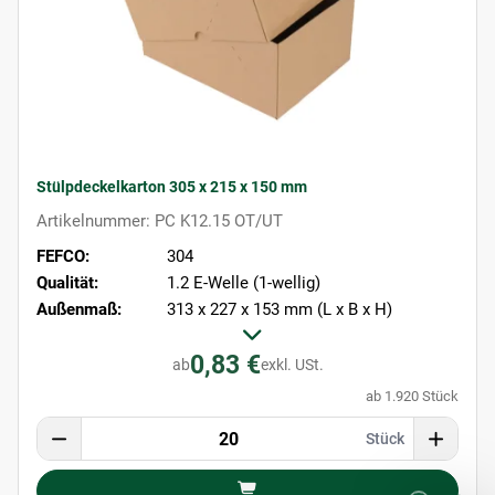
Stülpdeckelkarton 305 x 215 x 150 mm
Artikelnummer: PC K12.15 OT/UT
FEFCO:
304
Qualität:
1.2 E-Welle (1-wellig)
Außenmaß:
313 x 227 x 153 mm (L x B x H)
0,83 €
ab
exkl. USt.
ab 1.920 Stück
Stück