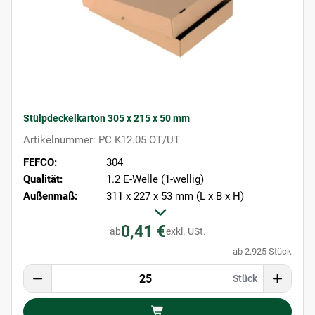
Stülpdeckelkarton 305 x 215 x 50 mm
Artikelnummer: PC K12.05 OT/UT
FEFCO:
304
Qualität:
1.2 E-Welle (1-wellig)
Außenmaß:
311 x 227 x 53 mm (L x B x H)
0,41 €
ab
exkl. USt.
ab 2.925 Stück
Stück