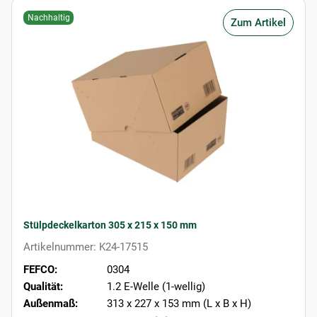
Nachhaltig
Zum Artikel
Stülpdeckelkarton 305 x 215 x 150 mm
Artikelnummer: K24-17515
FEFCO:
0304
Qualität:
1.2 E-Welle (1-wellig)
Außenmaß:
313 x 227 x 153 mm (L x B x H)