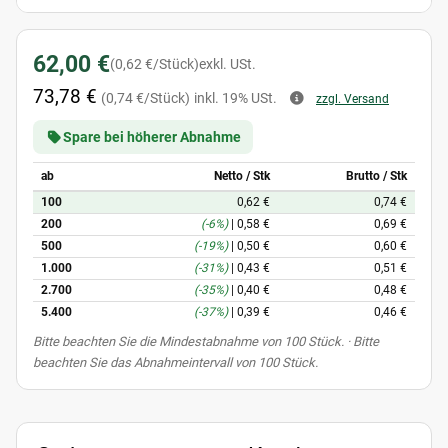
62,00 €
(0,62 €/Stück)
exkl. USt.
73,78 €
(0,74 €/Stück)
inkl. 19% USt.
zzgl. Versand
Spare bei höherer Abnahme
ab
Netto / Stk
Brutto / Stk
100
0,62 €
0,74 €
200
(-6%)
|
0,58 €
0,69 €
500
(-19%)
|
0,50 €
0,60 €
1.000
(-31%)
|
0,43 €
0,51 €
2.700
(-35%)
|
0,40 €
0,48 €
5.400
(-37%)
|
0,39 €
0,46 €
x
Bitte beachten Sie die Mindestabnahme von 100 Stück. · Bitte
beachten Sie das Abnahmeintervall von 100 Stück.