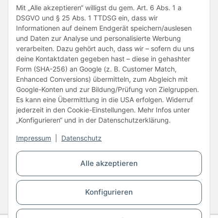
Folge uns
Mit „Alle akzeptieren“ willigst du gem. Art. 6 Abs. 1 a
DSGVO und § 25 Abs. 1 TTDSG ein, dass wir
Informationen auf deinem Endgerät speichern/auslesen
und Daten zur Analyse und personalisierte Werbung
verarbeiten. Dazu gehört auch, dass wir – sofern du uns
deine Kontaktdaten gegeben hast – diese in gehashter
Form (SHA-256) an Google (z. B. Customer Match,
Enhanced Conversions) übermitteln, zum Abgleich mit
Unsere Partner
Google-Konten und zur Bildung/Prüfung von Zielgruppen.
Es kann eine Übermittlung in die USA erfolgen. Widerruf
jederzeit in den Cookie-Einstellungen. Mehr Infos unter
„Konfigurieren“ und in der Datenschutzerklärung.
Impressum
|
Datenschutz
Vertrag widerrufen
Alle akzeptieren
* Alle Preise inkl. gesetzlicher USt., zzgl.
Versand
Konfigurieren
© Copyright © 2026 www.kartons24.de
BB-Verpackungen GmbH
- Brendelweg 167, 27755 Delmenhorst - Telefon:
+49 (0)4221 42165 30