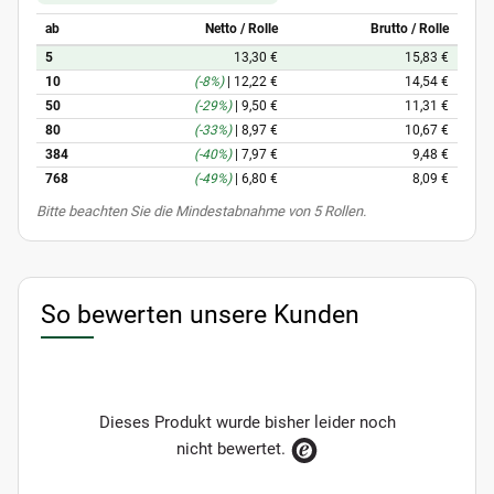
ab
Netto / Rolle
Brutto / Rolle
5
13,30 €
15,83 €
10
(-8%)
|
12,22 €
14,54 €
50
(-29%)
|
9,50 €
11,31 €
80
(-33%)
|
8,97 €
10,67 €
384
(-40%)
|
7,97 €
9,48 €
768
(-49%)
|
6,80 €
8,09 €
x
Bitte beachten Sie die Mindestabnahme von 5 Rollen.
So bewerten unsere Kunden
Dieses Produkt wurde bisher leider noch
nicht bewertet.