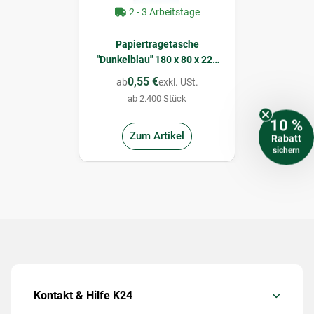
2 - 3 Arbeitstage
Papiertragetasche
"Dunkelblau" 180 x 80 x 220
mm
0,55 €
ab
exkl. USt.
ab 2.400 Stück
10 %
Zum Artikel
Rabatt
sichern
Kontakt & Hilfe K24