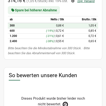
314,16 €
(1,05 €/Stück)
inkl. 19% USt.
zzgl. Versand
Spare bei höherer Abnahme
ab
Netto / Stk
Brutto / Stk
300
0,88 €
1,05 €
600
(-19%)
|
0,72 €
0,85 €
1.200
(-31%)
|
0,61 €
0,72 €
2.400
(-38%)
|
0,55 €
0,65 €
x
Bitte beachten Sie die Mindestabnahme von 300 Stück. · Bitte
beachten Sie das Abnahmeintervall von 300 Stück.
So bewerten unsere Kunden
Dieses Produkt wurde bisher leider noch
nicht bewertet.