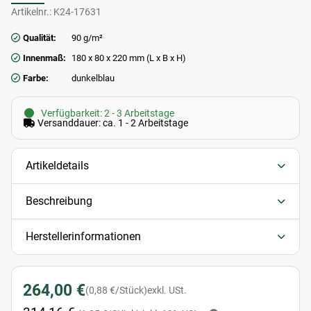
Artikelnr.:
K24-17631
Qualität:
90 g/m²
Innenmaß:
180 x 80 x 220 mm (L x B x H)
Farbe:
dunkelblau
Verfügbarkeit: 2 - 3 Arbeitstage
Versanddauer: ca. 1 - 2 Arbeitstage
Artikeldetails
Beschreibung
Herstellerinformationen
264,00 €
(0,88 €/Stück)
exkl. USt.