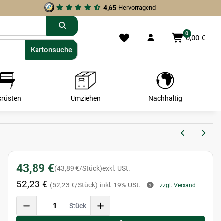
4,65
Hervorragend
0
0,00 €
Kartonsuche
Kartonsuche
srüsten
Umziehen
Nachhaltig
43,89 €
(43,89 €/Stück)
exkl. USt.
52,23 €
(52,23 €/Stück)
inkl. 19% USt.
zzgl. Versand
Stück