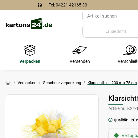
Tel: 04221 42165 30
Verpacken
Versenden
Verschließ
Verpacken
Geschenkverpackung
Klarsichtfolie 200 m x 75 cm
Klarsicht
Artikelnr.:
K24-
Qualität:
20 
Verfügba