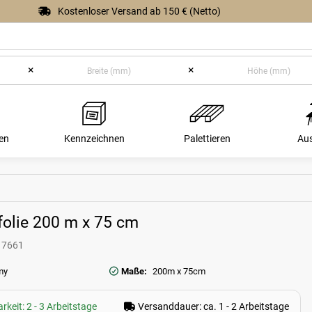
Kostenloser Versand ab 150 € (Netto)
×
×
en
Kennzeichnen
Palettieren
Au
folie 200 m x 75 cm
17661
my
Maße:
200m x 75cm
rkeit: 2 - 3 Arbeitstage
Versanddauer: ca. 1 - 2 Arbeitstage