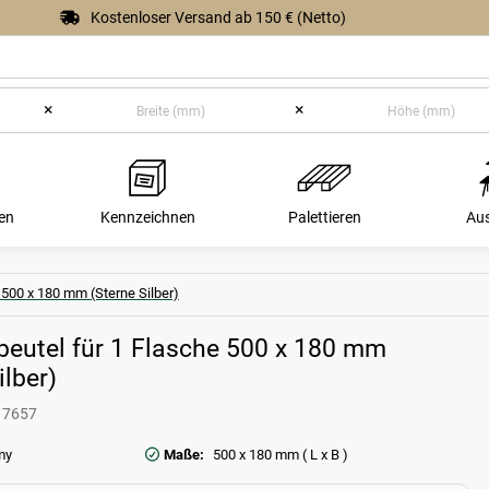
Kostenloser Versand ab 150 € (Netto)
×
×
en
Kennzeichnen
Palettieren
Au
 500 x 180 mm (Sterne Silber)
tbeutel für 1 Flasche 500 x 180 mm
ilber)
17657
my
Maße:
500 x 180 mm ( L x B )