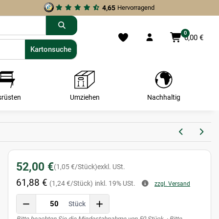
4,65
Hervorragend
0
0,00 €
Kartonsuche
Kartonsuche
srüsten
Umziehen
Nachhaltig
52,00 €
(1,05 €/Stück)
exkl. USt.
61,88 €
(1,24 €/Stück)
inkl. 19% USt.
zzgl. Versand
Stück
x
Bitte beachten Sie die Mindestabnahme von 50 Stück. · Bitte