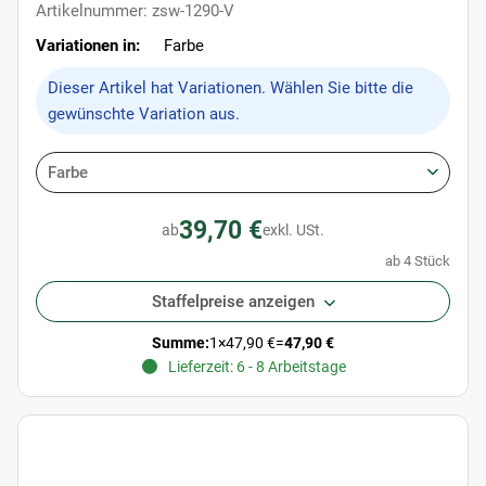
Artikelnummer: zsw-1290-V
Variationen in:
Farbe
x
Dieser Artikel hat Variationen. Wählen Sie bitte die
gewünschte Variation aus.
Farbe
39,70 €
ab
exkl. USt.
ab 4 Stück
Staffelpreise anzeigen
Summe:
1
×
47,90 €
=
47,90 €
Lieferzeit: 6 - 8 Arbeitstage