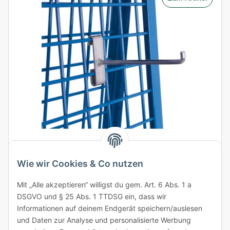
VARIOfit Dornträger kurz - Enzianblau
Artikelnummer: zsw-800.800
Wie wir Cookies & Co nutzen
Maße:
10 mm Ø x 200 mm
Mit „Alle akzeptieren“ willigst du gem. Art. 6 Abs. 1 a
Farbe:
Enzianblau
DSGVO und § 25 Abs. 1 TTDSG ein, dass wir
Traglast:
10 kg
Informationen auf deinem Endgerät speichern/auslesen
31,10 €
ab
exkl. USt.
und Daten zur Analyse und personalisierte Werbung