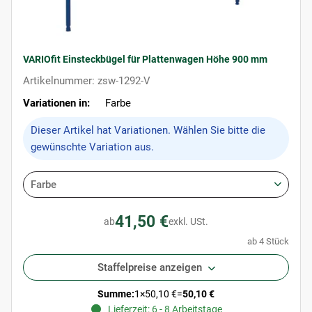
VARIOfit Einsteckbügel für Plattenwagen Höhe 900 mm
Artikelnummer: zsw-1292-V
Variationen in:
Farbe
x
Dieser Artikel hat Variationen. Wählen Sie bitte die
gewünschte Variation aus.
Farbe
41,50 €
ab
exkl. USt.
ab 4 Stück
Staffelpreise anzeigen
Summe:
1
×
50,10 €
=
50,10 €
Lieferzeit: 6 - 8 Arbeitstage