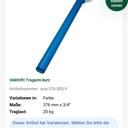
Rabatt
sichern
VARIOfit Tragarm kurz
Artikelnummer: zsw-376.000-V
Variationen in:
Farbe
Maße:
376 mm x 3/4"
Traglast:
20 kg
x
Dieser Artikel hat Variationen. Wählen Sie bitte die