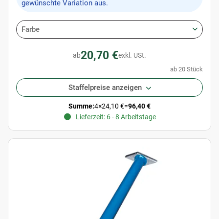
gewünschte Variation aus.
Farbe
20,70 €
ab
exkl. USt.
ab 20 Stück
Staffelpreise anzeigen
Summe:
4
×
24,10 €
=
96,40 €
Lieferzeit: 6 - 8 Arbeitstage