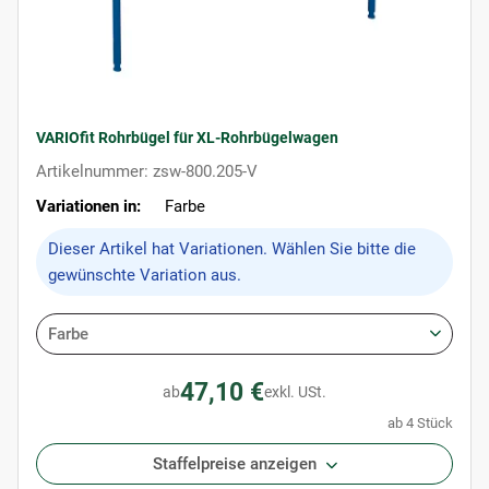
VARIOfit Rohrbügel für XL-Rohrbügelwagen
Artikelnummer: zsw-800.205-V
Variationen in:
Farbe
x
Dieser Artikel hat Variationen. Wählen Sie bitte die
gewünschte Variation aus.
Farbe
47,10 €
ab
exkl. USt.
ab 4 Stück
Staffelpreise anzeigen