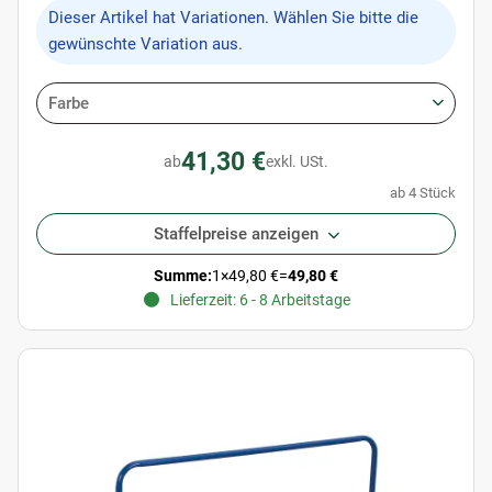
x
Dieser Artikel hat Variationen. Wählen Sie bitte die
gewünschte Variation aus.
Farbe
41,30 €
ab
exkl. USt.
ab 4 Stück
Staffelpreise anzeigen
Summe:
1
×
49,80 €
=
49,80 €
Lieferzeit: 6 - 8 Arbeitstage