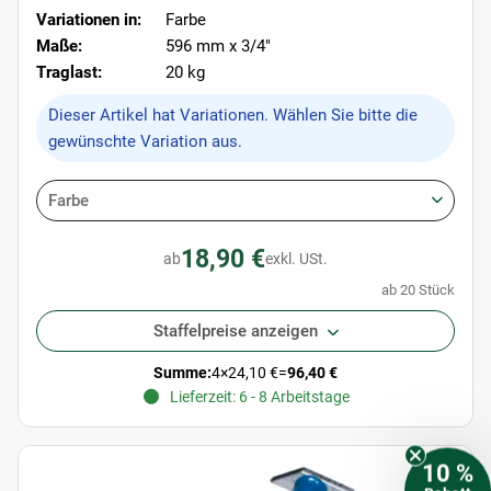
Variationen in:
Farbe
Maße:
596 mm x 3/4"
Traglast:
20 kg
x
Dieser Artikel hat Variationen. Wählen Sie bitte die
gewünschte Variation aus.
Farbe
18,90 €
ab
exkl. USt.
ab 20 Stück
Staffelpreise anzeigen
Summe:
4
×
24,10 €
=
96,40 €
Lieferzeit: 6 - 8 Arbeitstage
10 %