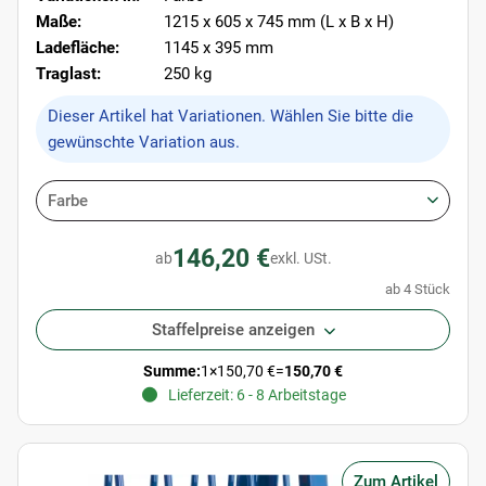
Maße:
1215 x 605 x 745 mm (L x B x H)
Ladefläche:
1145 x 395 mm
Traglast:
250 kg
x
Dieser Artikel hat Variationen. Wählen Sie bitte die
gewünschte Variation aus.
Farbe
146,20 €
ab
exkl. USt.
ab 4 Stück
Staffelpreise anzeigen
Summe:
1
×
150,70 €
=
150,70 €
Lieferzeit: 6 - 8 Arbeitstage
Zum Artikel