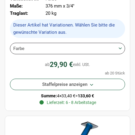
Maße:
376 mm x 3/4"
Traglast:
20 kg
x
Dieser Artikel hat Variationen. Wählen Sie bitte die
gewünschte Variation aus.
Farbe
29,90 €
ab
exkl. USt.
ab 20 Stück
Staffelpreise anzeigen
Summe:
4
×
33,40 €
=
133,60 €
Lieferzeit: 6 - 8 Arbeitstage