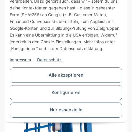
verarbeiten. Dazu gehört auch, dass wir – sofern du uns
ab 4 Stück
deine Kontaktdaten gegeben hast – diese in gehashter
Stück
Form (SHA-256) an Google (z. B. Customer Match,
Enhanced Conversions) übermitteln, zum Abgleich mit
Google-Konten und zur Bildung/Prüfung von Zielgruppen.
Es kann eine Übermittlung in die USA erfolgen. Widerruf
Staffelpreise anzeigen
jederzeit in den Cookie-Einstellungen. Mehr Infos unter
„Konfigurieren“ und in der Datenschutzerklärung.
Summe:
1
×
36,50 €
=
36,50 €
Lieferzeit: 6 - 8 Arbeitstage
Impressum
|
Datenschutz
Alle akzeptieren
Zum Artikel
Konfigurieren
Nur essenzielle