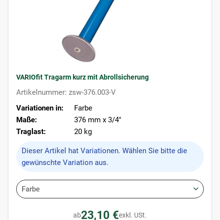
VARIOfit Tragarm kurz mit Abrollsicherung
Artikelnummer: zsw-376.003-V
Variationen in:
Farbe
Maße:
376 mm x 3/4"
Traglast:
20 kg
x
Dieser Artikel hat Variationen. Wählen Sie bitte die
gewünschte Variation aus.
Farbe
23,10 €
ab
exkl. USt.