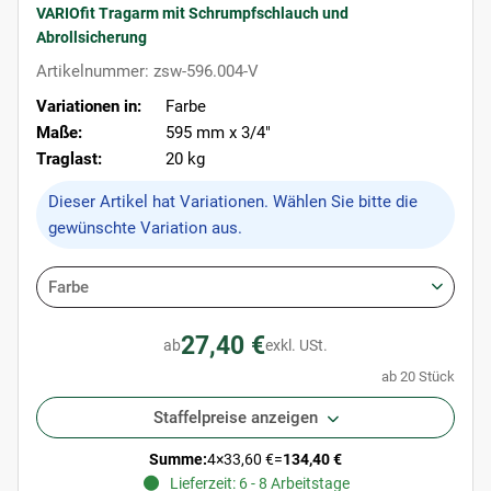
VARIOfit Tragarm mit Schrumpfschlauch und
Abrollsicherung
Artikelnummer: zsw-596.004-V
Variationen in:
Farbe
Maße:
595 mm x 3/4"
Traglast:
20 kg
x
Dieser Artikel hat Variationen. Wählen Sie bitte die
gewünschte Variation aus.
Farbe
27,40 €
ab
exkl. USt.
ab 20 Stück
Staffelpreise anzeigen
Summe:
4
×
33,60 €
=
134,40 €
Lieferzeit: 6 - 8 Arbeitstage