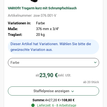
VARIOfit Tragarm kurz mit Schrumpfschlauch
Artikelnummer: zsw-376.001-V
Variationen in:
Farbe
Maße:
376 mm x 3/4"
Traglast:
20 kg
x
Dieser Artikel hat Variationen. Wählen Sie bitte die
gewünschte Variation aus.
Farbe
23,90 €
ab
exkl. USt.
ab 20 Stück
Staffelpreise anzeigen
Summe:
4
×
27,20 €
=
108,80 €
Lieferzeit: 6 - 8 Arbeitstage