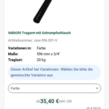
VARIOfit Tragarm mit Schrumpfschlauch
Artikelnummer: zsw-596.001-V
Variationen in:
Farbe
Maße:
596 mm x 3/4"
Traglast:
20 kg
x
Dieser Artikel hat Variationen. Wählen Sie bitte die
gewünschte Variation aus.
Farbe
35,40 €
ab
exkl. USt.
ab 4 Stück