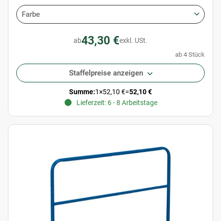
Farbe
43,30 €
ab
exkl. USt.
ab 4 Stück
Staffelpreise anzeigen
Summe:
1
×
52,10 €
=
52,10 €
Lieferzeit: 6 - 8 Arbeitstage