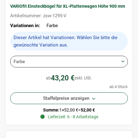
VARIOfit Einsteckbügel für XL-Plattenwagen Höhe 900 mm
Artikelnummer: zsw-1295-V
Variationen in:
Farbe
x
Dieser Artikel hat Variationen. Wählen Sie bitte die
gewünschte Variation aus.
Farbe
43,20 €
ab
exkl. USt.
ab 4 Stück
Staffelpreise anzeigen
Summe:
1
×
52,00 €
=
52,00 €
Lieferzeit: 6 - 8 Arbeitstage