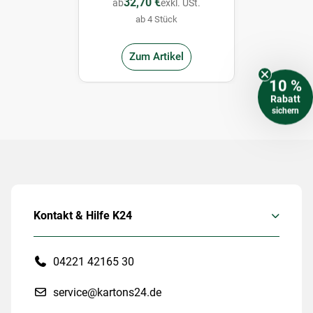
32,70 €
ab
exkl. USt.
ab 4 Stück
Zum Artikel
10 %
Rabatt
sichern
Kontakt & Hilfe K24
04221 42165 30
service@kartons24.de