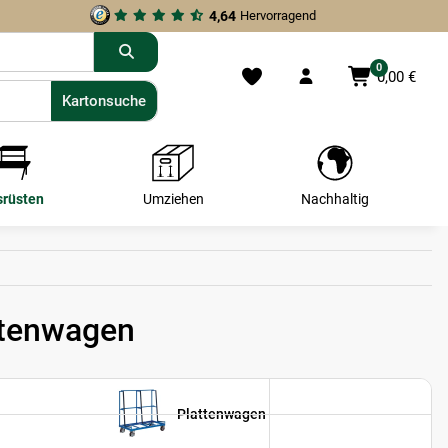
4,64
Hervorragend
0
0,00 €
Kartonsuche
Kartonsuche
srüsten
Umziehen
Nachhaltig
ttenwagen
Plattenwagen