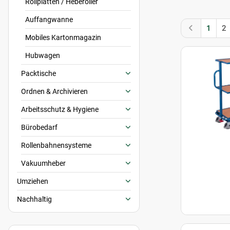
Rollplatten / Heberoller
Auffangwanne
1
2
Mobiles Kartonmagazin
Hubwagen
Packtische
Ordnen & Archivieren
Arbeitsschutz & Hygiene
Bürobedarf
Rollenbahnensysteme
Vakuumheber
Umziehen
Nachhaltig