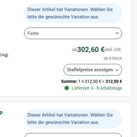
x
Dieser Artikel hat Variationen. Wählen Sie
bitte die gewünschte Variation aus.
Farbe
302,60 €
ab
exkl. USt.
0 kg)
ab 4 Stück
Staffelpreise anzeigen
Summe:
1
×
312,50 €
=
312,50 €
Lieferzeit: 6 - 8 Arbeitstage
OP
x
Dieser Artikel hat Variationen. Wählen Sie
bitte die gewünschte Variation aus.