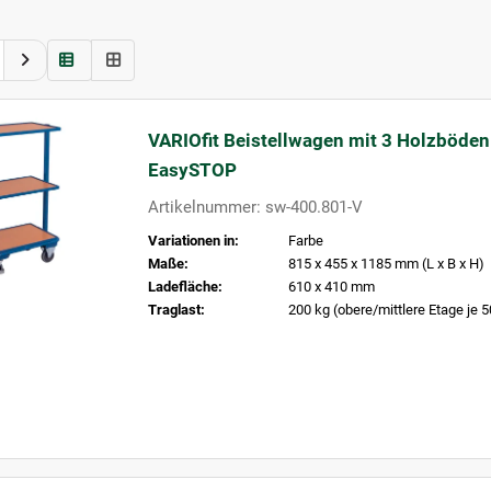
VARIOfit Beistellwagen mit 3 Holzböden
EasySTOP
Artikelnummer: sw-400.801-V
Variationen in:
Farbe
Maße:
815 x 455 x 1185 mm (L x B x H)
Ladefläche:
610 x 410 mm
Traglast:
200 kg (obere/mittlere Etage je 5