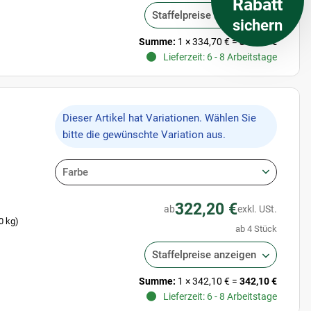
Rabatt
Staffelpreise anzeigen
sichern
Summe:
1
×
334,70 €
=
334,70 €
Lieferzeit: 6 - 8 Arbeitstage
x
Dieser Artikel hat Variationen. Wählen Sie
bitte die gewünschte Variation aus.
Farbe
322,20 €
ab
exkl. USt.
0 kg)
ab 4 Stück
Staffelpreise anzeigen
Summe:
1
×
342,10 €
=
342,10 €
Lieferzeit: 6 - 8 Arbeitstage