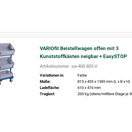
VARIOfit Beistellwagen offen mit 3
Kunststoffkästen neigbar + EasySTOP
Artikelnummer: sw-400.805-V
Variationen in:
Farbe
Maße:
815 x 455 x 1385 mm (L x B x H)
Ladefläche:
610 x 410 mm
Traglast:
200 kg (obere/mittlere Etage je 5