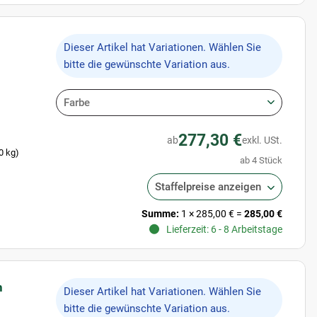
x
Dieser Artikel hat Variationen. Wählen Sie
bitte die gewünschte Variation aus.
Farbe
277,30 €
ab
exkl. USt.
0 kg)
ab 4 Stück
Staffelpreise anzeigen
Summe:
1
×
285,00 €
=
285,00 €
Lieferzeit: 6 - 8 Arbeitstage
n
x
Dieser Artikel hat Variationen. Wählen Sie
bitte die gewünschte Variation aus.