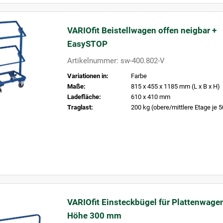
VARIOfit Beistellwagen offen neigbar +
EasySTOP
Artikelnummer: sw-400.802-V
Variationen in:
Farbe
Maße:
815 x 455 x 1185 mm (L x B x H)
Ladefläche:
610 x 410 mm
Traglast:
200 kg (obere/mittlere Etage je 5
VARIOfit Einsteckbügel für Plattenwage
Höhe 300 mm