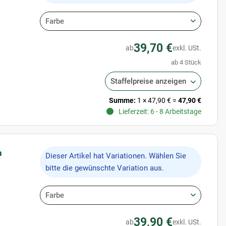
Farbe
39,70 €
ab
exkl. USt.
ab 4 Stück
Staffelpreise anzeigen
Summe:
1
×
47,90 €
=
47,90 €
Lieferzeit: 6 - 8 Arbeitstage
n
x
Dieser Artikel hat Variationen. Wählen Sie
bitte die gewünschte Variation aus.
Farbe
39,90 €
ab
exkl. USt.