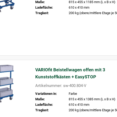
Maße:
815 x 455 x 1185 mm (L x B x H)
Ladefläche:
610 x 410 mm
Traglast:
200 kg (obere/mittlere Etage je 5
VARIOfit Beistellwagen offen mit 3
Kunststoffkästen + EasySTOP
Artikelnummer: sw-400.804-V
Variationen in:
Farbe
Maße:
815 x 455 x 1385 mm (L x B x H)
Ladefläche:
610 x 410 mm
Traglast:
200 kg (obere/mittlere Etage je 5