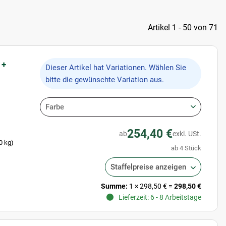
Artikel 1 - 50 von 71
 +
x
Dieser Artikel hat Variationen. Wählen Sie
bitte die gewünschte Variation aus.
Farbe
254,40 €
ab
exkl. USt.
0 kg)
ab 4 Stück
Staffelpreise anzeigen
Summe:
1
×
298,50 €
=
298,50 €
Lieferzeit: 6 - 8 Arbeitstage