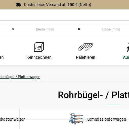
Kostenloser Versand ab 150 € (Netto)
×
×
en
Kennzeichnen
Palettieren
Au
ohrbügel- / Plattenwagen
Rohrbügel- / Pla
okastenwagen
Kommissionierwagen