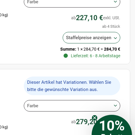
Farbe
0 kg)
227,10 €
ab
exkl. USt.
ab 4 Stück
Staffelpreise anzeigen
Summe:
1
×
284,70 €
=
284,70 €
Lieferzeit: 6 - 8 Arbeitstage
x
Dieser Artikel hat Variationen. Wählen Sie
bitte die gewünschte Variation aus.
Farbe
10%
279,20 €
ab
exkl. USt.
0 kg)
ab 4 Stück