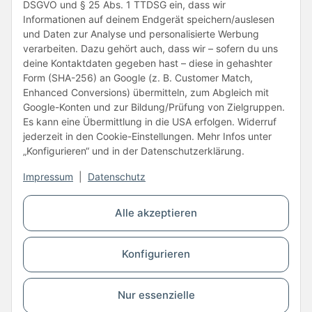
DSGVO und § 25 Abs. 1 TTDSG ein, dass wir
Informationen auf deinem Endgerät speichern/auslesen
und Daten zur Analyse und personalisierte Werbung
verarbeiten. Dazu gehört auch, dass wir – sofern du uns
deine Kontaktdaten gegeben hast – diese in gehashter
Form (SHA-256) an Google (z. B. Customer Match,
Enhanced Conversions) übermitteln, zum Abgleich mit
Unsere Partner
Google-Konten und zur Bildung/Prüfung von Zielgruppen.
Es kann eine Übermittlung in die USA erfolgen. Widerruf
jederzeit in den Cookie-Einstellungen. Mehr Infos unter
„Konfigurieren“ und in der Datenschutzerklärung.
Impressum
|
Datenschutz
Vertrag widerrufen
Alle akzeptieren
* Alle Preise inkl. gesetzlicher USt., zzgl.
Versand
Konfigurieren
© Copyright © 2026 www.kartons24.de
BB-Verpackungen GmbH
- Brendelweg 167, 27755 Delmenhorst - Telefon:
+49 (0)4221 42165 30
Nur essenzielle