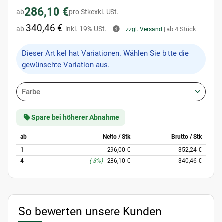
286,10 €
ab
pro Stk
exkl. USt.
340,46 €
ab
inkl. 19% USt.
| ab 4 Stück
zzgl. Versand
x
Dieser Artikel hat Variationen. Wählen Sie bitte die
gewünschte Variation aus.
Farbe
Spare bei höherer Abnahme
ab
Netto / Stk
Brutto / Stk
1
296,00 €
352,24 €
4
(-3%)
|
286,10 €
340,46 €
So bewerten unsere Kunden