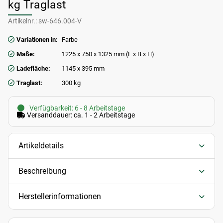
kg Traglast
Artikelnr.:
sw-646.004-V
Variationen in:
Farbe
Maße:
1225 x 750 x 1325 mm (L x B x H)
Ladefläche:
1145 x 395 mm
Traglast:
300 kg
Verfügbarkeit: 6 - 8 Arbeitstage
Versanddauer: ca. 1 - 2 Arbeitstage
Artikeldetails
Beschreibung
Herstellerinformationen