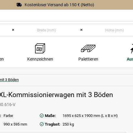
Kostenloser Versand ab 150 € (Netto)
×
×
en
Kennzeichnen
Palettieren
Au
mit 3 Böden
 XL-Kommissionierwagen mit 3 Böden
00.616-V
:
Farbe
Maße:
1695 x 625 x 1900 mm (L x B x H)
990 x 595 mm
Traglast:
250 kg