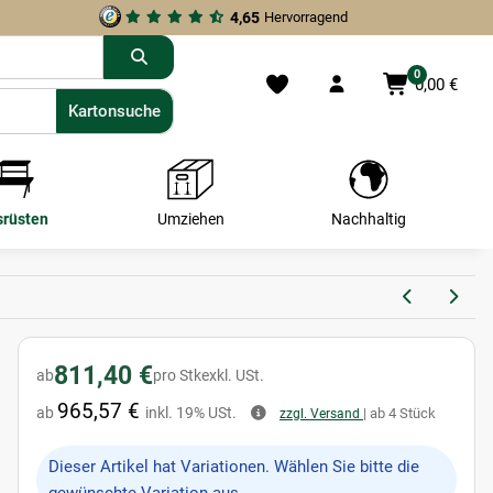
4,65
Hervorragend
0
0,00 €
Kartonsuche
Kartonsuche
srüsten
Umziehen
Nachhaltig
811,40 €
ab
pro Stk
exkl. USt.
965,57 €
ab
inkl. 19% USt.
| ab 4 Stück
zzgl. Versand
x
Dieser Artikel hat Variationen. Wählen Sie bitte die