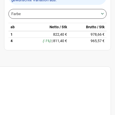
gewünschte Variation aus.
Farbe
ab
Netto / Stk
Brutto / Stk
1
822,40 €
978,66 €
4
(-1%)
|
811,40 €
965,57 €