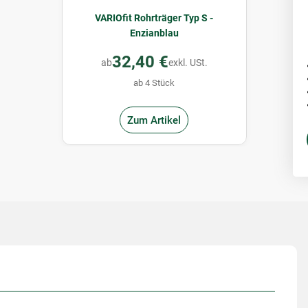
VARIOfit Rohrträger Typ S -
Enzianblau
32,40 €
ab
exkl. USt.
ab 4 Stück
Zum Artikel