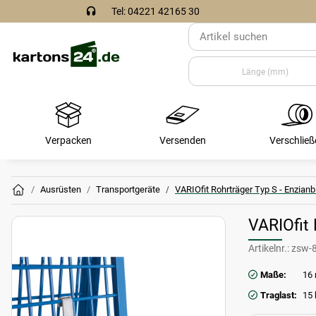
Tel: 04221 42165 30
Verpacken
Versenden
Verschließ
Ausrüsten
Transportgeräte
VARIOfit Rohrträger Typ S - Enzianb
VARIOfit 
Artikelnr.:
zsw-
Maße:
16
Traglast:
15 