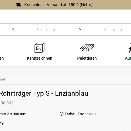
Kostenloser Versand ab 150 € (Netto)
×
×
en
Kennzeichnen
Palettieren
Au
lau
Rohrträger Typ S - Enzianblau
800.802
 mm Ø x 300 mm
Farbe:
Enzianblau
kg