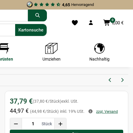
4,65
Hervorragend
0
0,00 €
Kartonsuche
Kartonsuche
srüsten
Umziehen
Nachhaltig
37,79 €
(37,80 €/Stück)
exkl. USt.
44,97 €
(44,98 €/Stück)
inkl. 19% USt.
zzgl. Versand
Stück