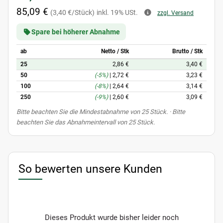
85,09 €
(3,40 €/Stück)
inkl. 19% USt.
zzgl. Versand
Spare bei höherer Abnahme
ab
Netto / Stk
Brutto / Stk
25
2,86 €
3,40 €
50
(-5%)
|
2,72 €
3,23 €
100
(-8%)
|
2,64 €
3,14 €
250
(-9%)
|
2,60 €
3,09 €
x
Bitte beachten Sie die Mindestabnahme von 25 Stück. · Bitte
beachten Sie das Abnahmeintervall von 25 Stück.
So bewerten unsere Kunden
Dieses Produkt wurde bisher leider noch