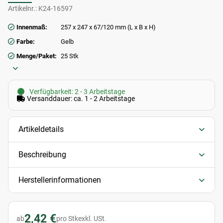
Artikelnr.:
K24-16597
Innenmaß:
257 x 247 x 67/120 mm (L x B x H)
Farbe:
Gelb
Menge/Paket:
25 Stk
Verfügbarkeit: 2 - 3 Arbeitstage
Versanddauer: ca. 1 - 2 Arbeitstage
Artikeldetails
Beschreibung
Herstellerinformationen
2,42 €
ab
pro Stk
exkl. USt.