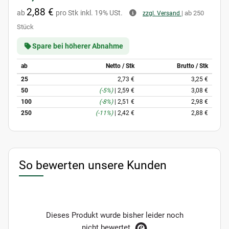
2,88 €
ab
pro Stk
inkl. 19% USt.
| ab 250
zzgl. Versand
Stück
Spare bei höherer Abnahme
ab
Netto / Stk
Brutto / Stk
25
2,73 €
3,25 €
50
(-5%)
|
2,59 €
3,08 €
100
(-8%)
|
2,51 €
2,98 €
250
(-11%)
|
2,42 €
2,88 €
So bewerten unsere Kunden
Dieses Produkt wurde bisher leider noch
nicht bewertet.