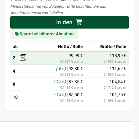
Mindestabnahme von 2 Rollen. · Bitte beachten Sie das
Abnahmeintervall von 2 Rollen.
In den
Spare bei höherer Abnahme
ab
Netto / Rolle
Brutto / Rolle
99,99 €
118,99 €
2
0,1667 € pro m
0,1983 € pro m
(-6%)
|
93,80 €
111,62 €
4
0,1563 € pro m
0,1860 € pro m
(-12%)
|
87,85 €
104,54 €
8
0,1464 € pro m
0,1742 € pro m
(-14%)
|
85,50 €
101,75 €
10
0,1425 € pro m
0,1696 € pro m