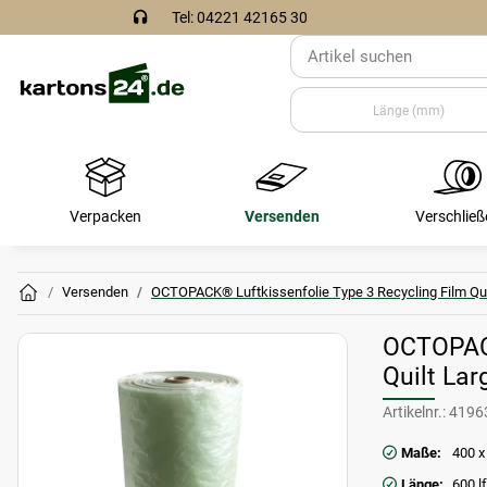
Tel: 04221 42165 30
Verpacken
Versenden
Verschließ
Versenden
OCTOPACK® Luftkissenfolie Type 3 Recycling Film Qui
OCTOPACK
Quilt La
Artikelnr.:
4196
Maße:
400 
Länge:
600 l