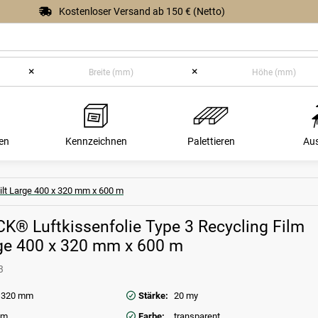
Kostenloser Versand ab 150 € (Netto)
×
×
en
Kennzeichnen
Palettieren
Au
lt Large 400 x 320 mm x 600 m
® Luftkissenfolie Type 3 Recycling Film
rge 400 x 320 mm x 600 m
3
x 320 mm
Stärke:
20 my
fm
Farbe:
transparent