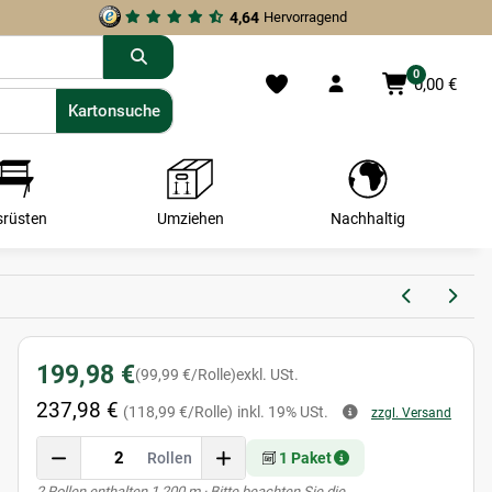
4,64
Hervorragend
0
0,00 €
Kartonsuche
Kartonsuche
srüsten
Umziehen
Nachhaltig
199,98 €
(99,99 €/Rolle)
exkl. USt.
237,98 €
(118,99 €/Rolle)
inkl. 19% USt.
zzgl. Versand
Rollen
1 Paket
x
2 Rollen enthalten 1.200 m
· Bitte beachten Sie die