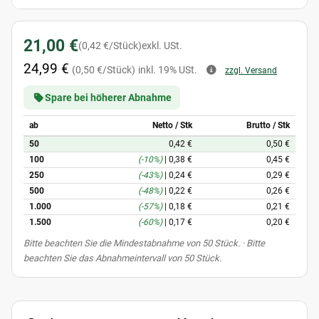
21,00 €
(0,42 €/Stück)
exkl. USt.
24,99 €
(0,50 €/Stück)
inkl. 19% USt.
zzgl. Versand
Spare bei höherer Abnahme
ab
Netto / Stk
Brutto / Stk
50
0,42 €
0,50 €
100
(-10%)
|
0,38 €
0,45 €
250
(-43%)
|
0,24 €
0,29 €
500
(-48%)
|
0,22 €
0,26 €
1.000
(-57%)
|
0,18 €
0,21 €
1.500
(-60%)
|
0,17 €
0,20 €
x
Bitte beachten Sie die Mindestabnahme von 50 Stück. · Bitte
beachten Sie das Abnahmeintervall von 50 Stück.