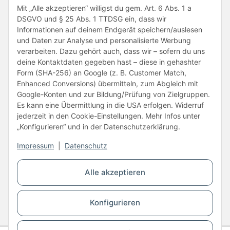
Folge uns
Mit „Alle akzeptieren“ willigst du gem. Art. 6 Abs. 1 a
DSGVO und § 25 Abs. 1 TTDSG ein, dass wir
Informationen auf deinem Endgerät speichern/auslesen
und Daten zur Analyse und personalisierte Werbung
verarbeiten. Dazu gehört auch, dass wir – sofern du uns
deine Kontaktdaten gegeben hast – diese in gehashter
Form (SHA-256) an Google (z. B. Customer Match,
Enhanced Conversions) übermitteln, zum Abgleich mit
Unsere Partner
Google-Konten und zur Bildung/Prüfung von Zielgruppen.
Es kann eine Übermittlung in die USA erfolgen. Widerruf
jederzeit in den Cookie-Einstellungen. Mehr Infos unter
„Konfigurieren“ und in der Datenschutzerklärung.
Impressum
|
Datenschutz
Vertrag widerrufen
Alle akzeptieren
* Alle Preise inkl. gesetzlicher USt., zzgl.
Versand
Konfigurieren
© Copyright © 2026 www.kartons24.de
BB-Verpackungen GmbH
- Brendelweg 167, 27755 Delmenhorst - Telefon:
+49 (0)4221 42165 30