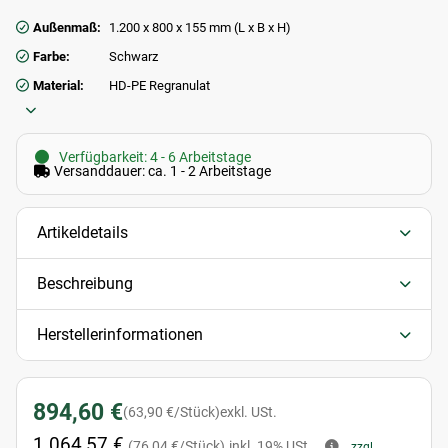
Außenmaß:
1.200 x 800 x 155 mm (L x B x H)
Farbe:
Schwarz
Material:
HD-PE Regranulat
Verfügbarkeit: 4 - 6 Arbeitstage
Versanddauer: ca. 1 - 2 Arbeitstage
Artikeldetails
Beschreibung
Herstellerinformationen
894,60 €
(63,90 €/Stück)
exkl. USt.
1.064,57 €
(76,04 €/Stück)
inkl. 19% USt.
zzgl.