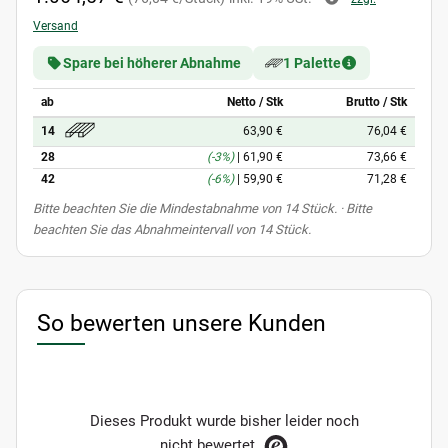
Versand
Spare bei höherer Abnahme
1 Palette
ab
Netto / Stk
Brutto / Stk
63,90 €
76,04 €
14
28
(-3%)
|
61,90 €
73,66 €
42
(-6%)
|
59,90 €
71,28 €
x
Bitte beachten Sie die Mindestabnahme von 14 Stück. · Bitte
beachten Sie das Abnahmeintervall von 14 Stück.
So bewerten unsere Kunden
Dieses Produkt wurde bisher leider noch
nicht bewertet.