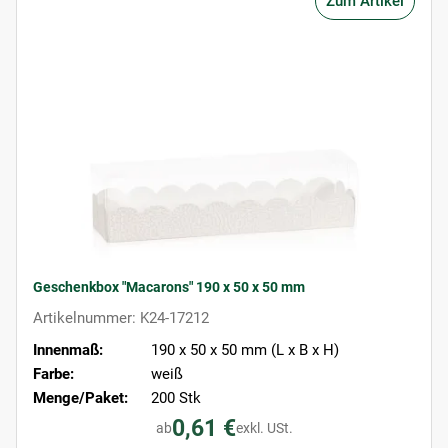
Zum Artikel
Geschenkbox "Macarons" 190 x 50 x 50 mm
Artikelnummer: K24-17212
Innenmaß:
190 x 50 x 50 mm (L x B x H)
Farbe:
weiß
Menge/Paket:
200 Stk
0,61 €
ab
exkl. USt.