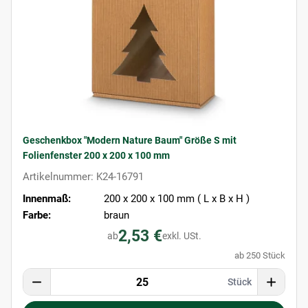
Geschenkbox "Modern Nature Baum" Größe S mit
Folienfenster 200 x 200 x 100 mm
Artikelnummer: K24-16791
Innenmaß:
200 x 200 x 100 mm ( L x B x H )
Farbe:
braun
2,53 €
ab
exkl. USt.
ab 250 Stück
Stück