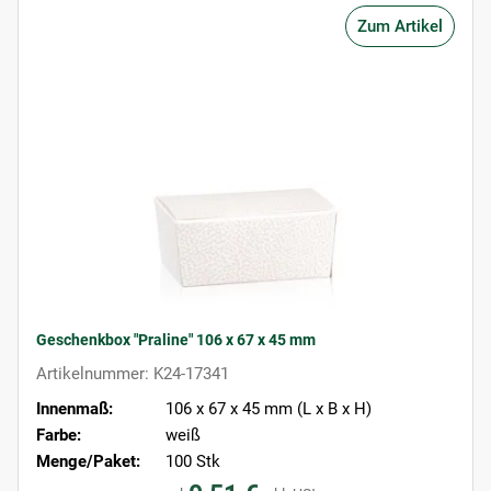
Zum Artikel
Geschenkbox "Praline" 106 x 67 x 45 mm
Artikelnummer: K24-17341
Innenmaß:
106 x 67 x 45 mm (L x B x H)
Farbe:
weiß
Menge/Paket:
100 Stk