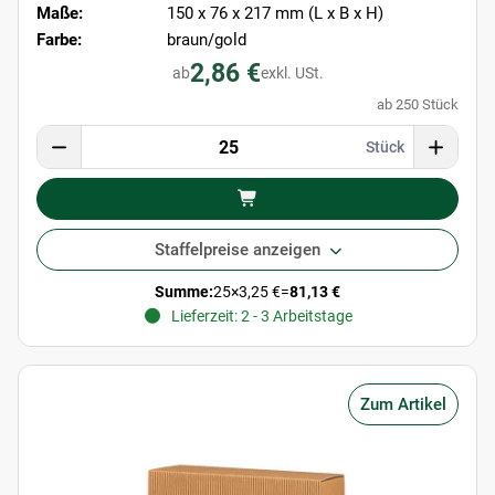
Maße:
150 x 76 x 217 mm (L x B x H)
Farbe:
braun/gold
2,86 €
ab
exkl. USt.
ab 250 Stück
Stück
Staffelpreise anzeigen
Summe:
25
×
3,25 €
=
81,13 €
Lieferzeit: 2 - 3 Arbeitstage
Zum Artikel