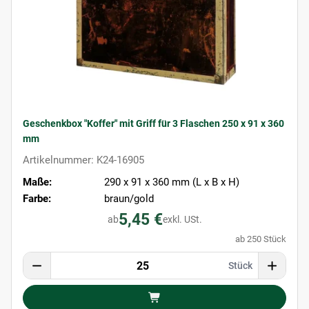
Geschenkbox "Koffer" mit Griff für 3 Flaschen 250 x 91 x 360
mm
Artikelnummer: K24-16905
Maße:
290 x 91 x 360 mm (L x B x H)
Farbe:
braun/gold
5,45 €
ab
exkl. USt.
ab 250 Stück
Stück