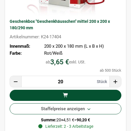
Geschenkbox "Geschenkhäusschen" mittel 200 x 200 x
180/290 mm
Artikelnummer: K24-17404
Innenmaß:
200 x 200 x 180 mm (L x B x H)
Farbe:
Rot/Weiß
3,65 €
ab
exkl. USt.
ab 500 Stück
Stück
Staffelpreise anzeigen
Summe:
20
×
4,51 €
=
90,20 €
Lieferzeit: 2 - 3 Arbeitstage