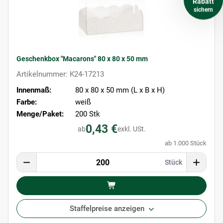
Rabatt
sichern
Geschenkbox "Macarons" 80 x 80 x 50 mm
Artikelnummer: K24-17213
Innenmaß:
80 x 80 x 50 mm (L x B x H)
Farbe:
weiß
Menge/Paket:
200 Stk
0,43 €
ab
exkl. USt.
ab 1.000 Stück
Stück
Staffelpreise anzeigen