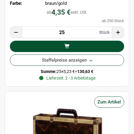
Farbe:
braun/gold
4,35 €
ab
exkl. USt.
ab 250 Stück
Stück
Staffelpreise anzeigen
Summe:
25
×
5,23 €
=
130,63 €
Lieferzeit: 2 - 3 Arbeitstage
Zum Artikel