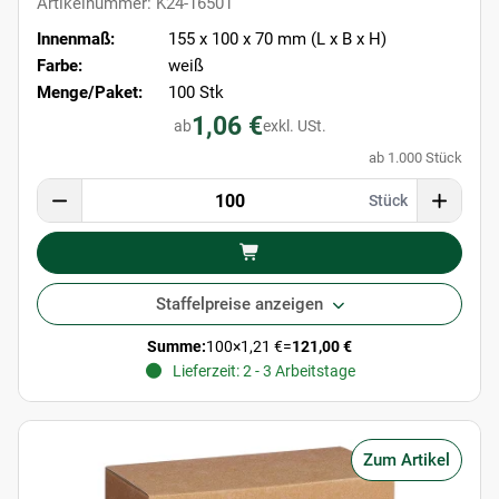
Artikelnummer: K24-16501
Innenmaß:
155 x 100 x 70 mm (L x B x H)
Farbe:
weiß
Menge/Paket:
100 Stk
1,06 €
ab
exkl. USt.
ab 1.000 Stück
Stück
Staffelpreise anzeigen
Summe:
100
×
1,21 €
=
121,00 €
Lieferzeit: 2 - 3 Arbeitstage
Zum Artikel