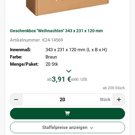
Geschenkbox "Weihnachten" 343 x 231 x 120 mm
Artikelnummer: K24-14569
Innenmaß:
343 x 231 x 120 mm (L x B x H)
Farbe:
Braun
Menge/Paket:
20 Stk
3,91 €
ab
exkl. USt.
ab 200 Stück
Stück
Staffelpreise anzeigen