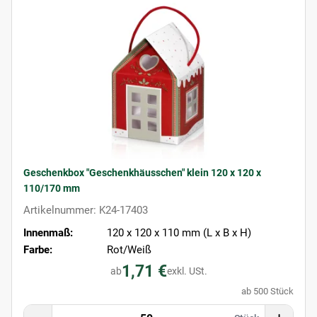
Geschenkbox "Geschenkhäusschen" klein 120 x 120 x
110/170 mm
Artikelnummer: K24-17403
Innenmaß:
120 x 120 x 110 mm (L x B x H)
Farbe:
Rot/Weiß
1,71 €
ab
exkl. USt.
ab 500 Stück