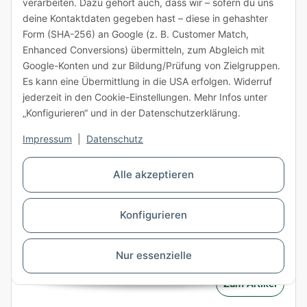
verarbeiten. Dazu gehört auch, dass wir – sofern du uns
Innenmaß:
448 x 374 x 120 mm (L x B x H)
deine Kontaktdaten gegeben hast – diese in gehashter
Farbe:
Braun
Form (SHA-256) an Google (z. B. Customer Match,
Menge/Paket:
20 Stk
Enhanced Conversions) übermitteln, zum Abgleich mit
Google-Konten und zur Bildung/Prüfung von Zielgruppen.
5,56 €
ab
exkl. USt.
Es kann eine Übermittlung in die USA erfolgen. Widerruf
jederzeit in den Cookie-Einstellungen. Mehr Infos unter
ab 200 Stück
„Konfigurieren“ und in der Datenschutzerklärung.
Stück
Impressum
|
Datenschutz
Alle akzeptieren
Staffelpreise anzeigen
Konfigurieren
Summe:
20
×
5,94 €
=
118,80 €
Lieferzeit: 2 - 3 Arbeitstage
Nur essenzielle
Zum Artikel