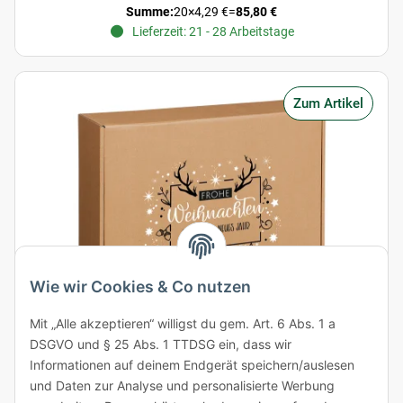
Summe:
20
×
4,29 €
=
85,80 €
Lieferzeit: 21 - 28 Arbeitstage
Zum Artikel
Wie wir Cookies & Co nutzen
Mit „Alle akzeptieren“ willigst du gem. Art. 6 Abs. 1 a
DSGVO und § 25 Abs. 1 TTDSG ein, dass wir
Geschenkbox "Weihnachten" 448 x 374 x 120 mm
Informationen auf deinem Endgerät speichern/auslesen
und Daten zur Analyse und personalisierte Werbung
Artikelnummer: K24-14570