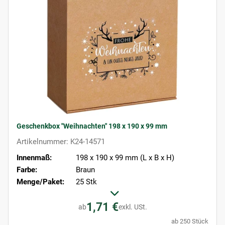
Geschenkbox "Weihnachten" 198 x 190 x 99 mm
Artikelnummer: K24-14571
Innenmaß:
198 x 190 x 99 mm (L x B x H)
Farbe:
Braun
Menge/Paket:
25 Stk
1,71 €
ab
exkl. USt.
ab 250 Stück