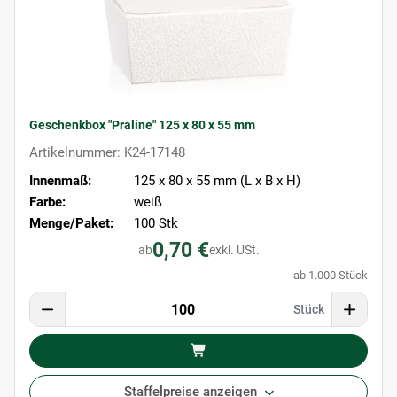
Geschenkbox "Praline" 125 x 80 x 55 mm
Artikelnummer: K24-17148
Innenmaß:
125 x 80 x 55 mm (L x B x H)
Farbe:
weiß
Menge/Paket:
100 Stk
0,70 €
ab
exkl. USt.
ab 1.000 Stück
Stück
Staffelpreise anzeigen