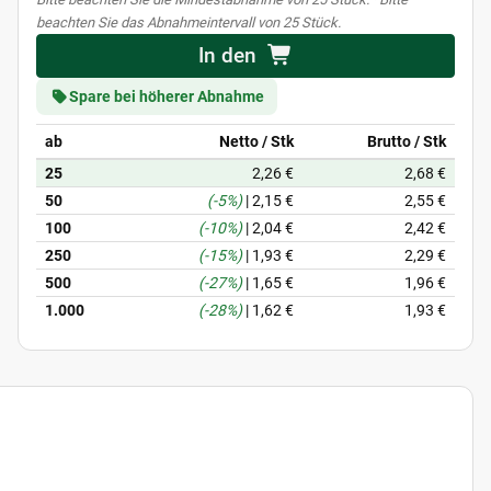
beachten Sie das Abnahmeintervall von 25 Stück.
In den
Spare bei höherer Abnahme
ab
Netto / Stk
Brutto / Stk
25
2,26 €
2,68 €
50
(-5%)
|
2,15 €
2,55 €
100
(-10%)
|
2,04 €
2,42 €
250
(-15%)
|
1,93 €
2,29 €
500
(-27%)
|
1,65 €
1,96 €
1.000
(-28%)
|
1,62 €
1,93 €