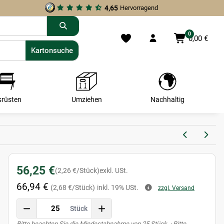
4,65
Hervorragend
0
0,00 €
Kartonsuche
Kartonsuche
srüsten
Umziehen
Nachhaltig
56,25 €
(2,26 €/Stück)
exkl. USt.
66,94 €
(2,68 €/Stück)
inkl. 19% USt.
zzgl. Versand
Stück
x
Bitte beachten Sie die Mindestabnahme von 25 Stück. · Bitte