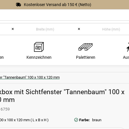
Kostenloser Versand ab 150 € (Netto)
×
×
en
Kennzeichnen
Palettieren
Au
er "Tannenbaum" 100 x 100 x 120 mm
box mit Sichtfenster "Tannenbaum" 100 x
20 mm
16759
00 x 100 x 120 mm ( L x B x H )
Farbe:
braun