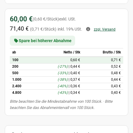
60,00 €
(0,60 €/Stück)
exkl. USt.
71,40 €
(0,71 €/Stück)
inkl. 19% USt.
zzgl. Versand
Spare bei höherer Abnahme
ab
Netto / Stk
Brutto / Stk
100
0,60 €
0,71 €
200
(-27%)
|
0,44 €
0,52 €
500
(-33%)
|
0,40 €
0,48 €
1.000
(-38%)
|
0,37 €
0,44 €
2.400
(-40%)
|
0,36 €
0,43 €
4.800
(-43%)
|
0,34 €
0,40 €
x
Bitte beachten Sie die Mindestabnahme von 100 Stück. · Bitte
beachten Sie das Abnahmeintervall von 100 Stück.