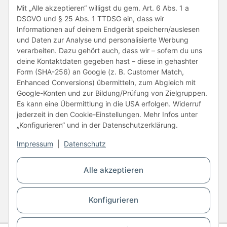
Folge uns
Mit „Alle akzeptieren“ willigst du gem. Art. 6 Abs. 1 a
DSGVO und § 25 Abs. 1 TTDSG ein, dass wir
Informationen auf deinem Endgerät speichern/auslesen
und Daten zur Analyse und personalisierte Werbung
verarbeiten. Dazu gehört auch, dass wir – sofern du uns
deine Kontaktdaten gegeben hast – diese in gehashter
Form (SHA-256) an Google (z. B. Customer Match,
Enhanced Conversions) übermitteln, zum Abgleich mit
Unsere Partner
Google-Konten und zur Bildung/Prüfung von Zielgruppen.
Es kann eine Übermittlung in die USA erfolgen. Widerruf
jederzeit in den Cookie-Einstellungen. Mehr Infos unter
„Konfigurieren“ und in der Datenschutzerklärung.
Impressum
|
Datenschutz
Vertrag widerrufen
Alle akzeptieren
* Alle Preise inkl. gesetzlicher USt., zzgl.
Versand
Konfigurieren
© Copyright © 2026 www.kartons24.de
BB-Verpackungen GmbH
- Brendelweg 167, 27755 Delmenhorst - Telefon:
+49 (0)4221 42165 30