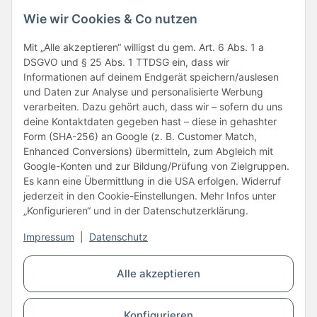
Wie wir Cookies & Co nutzen
Folge uns
Mit „Alle akzeptieren“ willigst du gem. Art. 6 Abs. 1 a
DSGVO und § 25 Abs. 1 TTDSG ein, dass wir
Informationen auf deinem Endgerät speichern/auslesen
und Daten zur Analyse und personalisierte Werbung
verarbeiten. Dazu gehört auch, dass wir – sofern du uns
deine Kontaktdaten gegeben hast – diese in gehashter
Form (SHA-256) an Google (z. B. Customer Match,
Enhanced Conversions) übermitteln, zum Abgleich mit
Unsere Partner
Google-Konten und zur Bildung/Prüfung von Zielgruppen.
Es kann eine Übermittlung in die USA erfolgen. Widerruf
jederzeit in den Cookie-Einstellungen. Mehr Infos unter
„Konfigurieren“ und in der Datenschutzerklärung.
Impressum
|
Datenschutz
Vertrag widerrufen
Alle akzeptieren
* Alle Preise inkl. gesetzlicher USt., zzgl.
Versand
Konfigurieren
© Copyright © 2026 www.kartons24.de