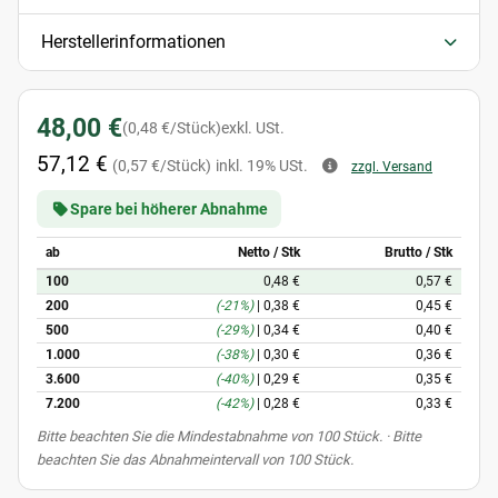
Herstellerinformationen
48,00 €
(0,48 €/Stück)
exkl. USt.
57,12 €
(0,57 €/Stück)
inkl. 19% USt.
zzgl. Versand
Spare bei höherer Abnahme
ab
Netto / Stk
Brutto / Stk
100
0,48 €
0,57 €
200
(-21%)
|
0,38 €
0,45 €
500
(-29%)
|
0,34 €
0,40 €
1.000
(-38%)
|
0,30 €
0,36 €
3.600
(-40%)
|
0,29 €
0,35 €
7.200
(-42%)
|
0,28 €
0,33 €
x
Bitte beachten Sie die Mindestabnahme von 100 Stück. · Bitte
beachten Sie das Abnahmeintervall von 100 Stück.