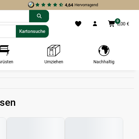
4,64
Hervorragend
0
0,00 €
Kartonsuche
Kartonsuche
srüsten
Umziehen
Nachhaltig
lsen