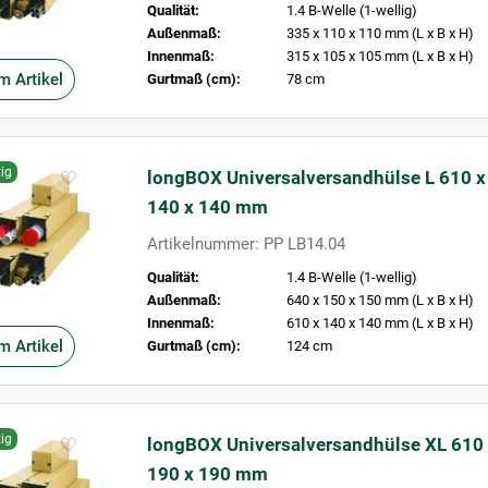
Qualität:
1.4 B-Welle (1-wellig)
Außenmaß:
335 x 110 x 110 mm (L x B x H)
Innenmaß:
315 x 105 x 105 mm (L x B x H)
m Artikel
Gurtmaß (cm):
78 cm
ig
longBOX Universalversandhülse L 610 x
140 x 140 mm
Artikelnummer: PP LB14.04
Qualität:
1.4 B-Welle (1-wellig)
Außenmaß:
640 x 150 x 150 mm (L x B x H)
Innenmaß:
610 x 140 x 140 mm (L x B x H)
m Artikel
Gurtmaß (cm):
124 cm
ig
longBOX Universalversandhülse XL 610
190 x 190 mm