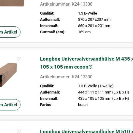
Artikelnummer: K24-13338
Qualität:
1.3 B-Welle
Außenmaß:
870 x 207 x207 mm
Innenmaß:
860 x 201 x 201 mm
m Artikel
Gurtmaß (cm):
169 cm
Longbox Universalversandhülse M 435 
105 x 105 mm ecoon®
Artikelnummer: K24-13330
Qualität:
1.3 B-Welle (1-wellig)
Außenmaß:
444 x 111 x 111 mm (L x B x H)
Innenmaß:
435 x 105 x 105 mm (L x B x H)
m Artikel
Farbe:
braun
Longbox Universalversandhülse M 510 