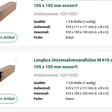
105 x 105 mm ecoon®
Artikelnummer: K24-13331
Qualität:
1.3 B-Welle (1-wellig)
Außenmaß:
519 x 111 x 111 mm (L x B x H)
Innenmaß:
510 x 105 x 105 mm (L x B x H)
m Artikel
Farbe:
braun
Longbox Universalversandhülse M 610 
105 x 105 mm ecoon®
Artikelnummer: K24-13332
Qualität:
1.3 B-Welle (1-wellig)
Außenmaß:
619 x 111 x 111 mm (L x B x H)
Innenmaß:
610 x 105 x 105 mm (L x B x H)
m Artikel
Farbe:
braun