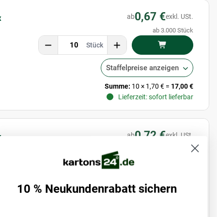
0,67 €
ab
exkl. USt.
x
ab 3.000 Stück
Stück
Staffelpreise anzeigen
Summe:
10
×
1,70 €
=
17,00 €
Lieferzeit: sofort lieferbar
0,72 €
ab
exkl. USt.
x
ab 2.940 Stück
Stück
10 % Neukundenrabatt sichern
Staffelpreise anzeigen
Summe:
10
×
1,97 €
=
19,70 €
Lieferzeit: sofort lieferbar