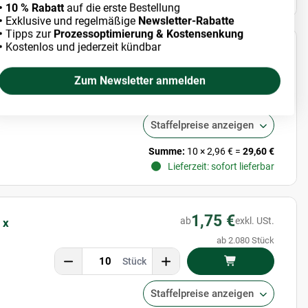
• 10 % Rabatt
auf die erste Bestellung
•
Exklusive und regelmäßige
Newsletter-Rabatte
•
Tipps zur
Prozessoptimierung & Kostensenkung
•
Kostenlos und jederzeit kündbar
1,37 €
ab
exkl. USt.
 x
ab 2.160 Stück
Zum Newsletter anmelden
Stück
Staffelpreise anzeigen
Summe:
10
×
2,96 €
=
29,60 €
Lieferzeit: sofort lieferbar
1,75 €
ab
exkl. USt.
 x
ab 2.080 Stück
Stück
Staffelpreise anzeigen