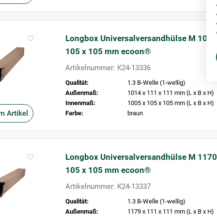
Longbox Universalversandhülse M 1005
105 x 105 mm ecoon®
Artikelnummer: K24-13336
Qualität:
1.3 B-Welle (1-wellig)
Außenmaß:
1014 x 111 x 111 mm (L x B x H)
Innenmaß:
1005 x 105 x 105 mm (L x B x H)
m Artikel
Farbe:
braun
Longbox Universalversandhülse M 1170
105 x 105 mm ecoon®
Artikelnummer: K24-13337
Qualität:
1.3 B-Welle (1-wellig)
Außenmaß:
1179 x 111 x 111 mm (L x B x H)