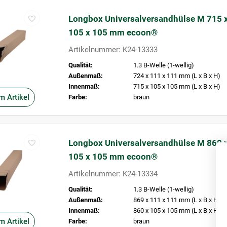
Longbox Universalversandhülse M 715 
105 x 105 mm ecoon®
Artikelnummer: K24-13333
Qualität:
1.3 B-Welle (1-wellig)
Außenmaß:
724 x 111 x 111 mm (L x B x H)
Innenmaß:
715 x 105 x 105 mm (L x B x H)
m Artikel
Farbe:
braun
Longbox Universalversandhülse M 860 
105 x 105 mm ecoon®
Artikelnummer: K24-13334
Qualität:
1.3 B-Welle (1-wellig)
Außenmaß:
869 x 111 x 111 mm (L x B x H)
Innenmaß:
860 x 105 x 105 mm (L x B x H)
m Artikel
Farbe:
braun