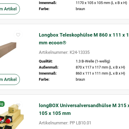
Innenmaß:
1170 x 105 x 105 mm (L x B x H)
m Artikel
Farbe:
braun
Longbox Teleskophülse M 860 x 111 x 
mm ecoon®
Artikelnummer: K24-13335
Qualität:
1.3 B-Welle (1-wellig)
Außenmaß:
870 x 117 x 117 mm (L x B x H)
Innenmaß:
860 x 111 x 111 mm (L x B x H)
m Artikel
Farbe:
braun
ig
longBOX Universalversandhülse M 315 
105 x 105 mm
Artikelnummer: PP LB10.01