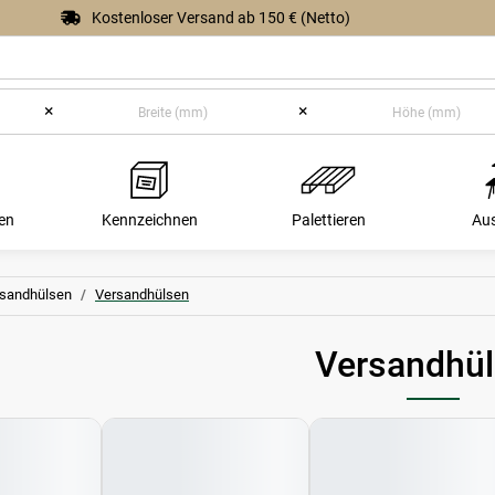
Kostenloser Versand ab 150 € (Netto)
×
×
en
Kennzeichnen
Palettieren
Au
rsandhülsen
Versandhülsen
Versandhü