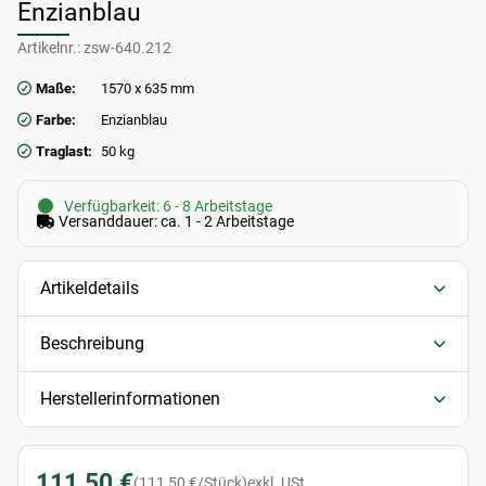
Enzianblau
Artikelnr.:
zsw-640.212
Maße:
1570 x 635 mm
Farbe:
Enzianblau
Traglast:
50 kg
Verfügbarkeit: 6 - 8 Arbeitstage
Versanddauer: ca. 1 - 2 Arbeitstage
Artikeldetails
Beschreibung
Herstellerinformationen
111,50 €
(111,50 €/Stück)
exkl. USt.