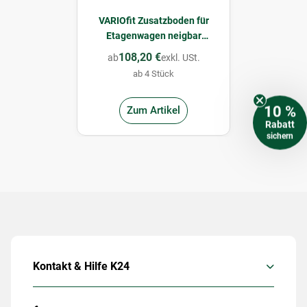
VARIOfit Zusatzboden für
Etagenwagen neigbar
pulverbeschichtet Typ L -
108,20 €
ab
exkl. USt.
Enzianblau
ab 4 Stück
10 %
Zum Artikel
Rabatt
sichern
Kontakt & Hilfe K24