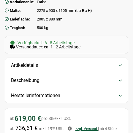
Variationen in:
Farbe
Maße:
2275 x 900 x 1105 mm (L x B x H)
Ladefläche:
2005 x 880 mm
Traglast:
500 kg
Verfügbarkeit: 6 - 8 Arbeitstage
Versanddauer: ca. 1 - 2 Arbeitstage
Artikeldetails
Beschreibung
Herstellerinformationen
619,00 €
ab
pro Stk
exkl. USt.
736,61 €
ab
inkl. 19% USt.
| ab 4 Stück
zzgl. Versand