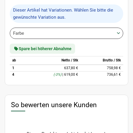
x
Dieser Artikel hat Variationen. Wählen Sie bitte die
gewünschte Variation aus.
Farbe
Spare bei höherer Abnahme
ab
Netto / Stk
Brutto / Stk
1
637,80 €
758,98 €
4
(-3%)
|
619,00 €
736,61 €
So bewerten unsere Kunden