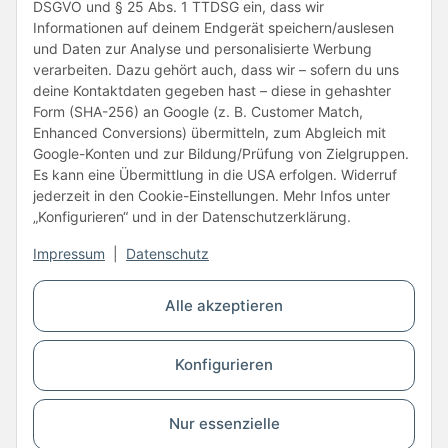
DSGVO und § 25 Abs. 1 TTDSG ein, dass wir
Informationen auf deinem Endgerät speichern/auslesen
und Daten zur Analyse und personalisierte Werbung
verarbeiten. Dazu gehört auch, dass wir – sofern du uns
deine Kontaktdaten gegeben hast – diese in gehashter
Form (SHA-256) an Google (z. B. Customer Match,
Enhanced Conversions) übermitteln, zum Abgleich mit
Unsere Partner
Google-Konten und zur Bildung/Prüfung von Zielgruppen.
Es kann eine Übermittlung in die USA erfolgen. Widerruf
jederzeit in den Cookie-Einstellungen. Mehr Infos unter
„Konfigurieren“ und in der Datenschutzerklärung.
Impressum
|
Datenschutz
Vertrag widerrufen
Alle akzeptieren
* Alle Preise inkl. gesetzlicher USt., zzgl.
Versand
Konfigurieren
© Copyright © 2026 www.kartons24.de
BB-Verpackungen GmbH
- Brendelweg 167, 27755 Delmenhorst - Telefon:
+49 (0)4221 42165 30
Nur essenzielle