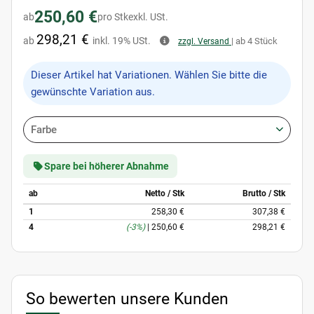
250,60 €
ab
pro Stk
exkl. USt.
298,21 €
ab
inkl. 19% USt.
| ab 4 Stück
zzgl. Versand
x
Dieser Artikel hat Variationen. Wählen Sie bitte die
gewünschte Variation aus.
Farbe
Spare bei höherer Abnahme
ab
Netto / Stk
Brutto / Stk
1
258,30 €
307,38 €
4
(-3%)
|
250,60 €
298,21 €
So bewerten unsere Kunden