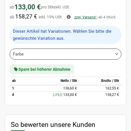
133,00 €
ab
pro Stk
exkl. USt.
158,27 €
ab
inkl. 19% USt.
| ab 4 Stück
zzgl. Versand
x
Dieser Artikel hat Variationen. Wählen Sie bitte die
gewünschte Variation aus.
Farbe
Spare bei höherer Abnahme
ab
Netto / Stk
Brutto / Stk
1
136,60 €
162,55 €
4
(-3%)
|
133,00 €
158,27 €
So bewerten unsere Kunden