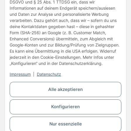
DSGVO und § 25 Abs. 1 TTDSG ein, dass wir
Informationen auf deinem Endgerät speichern/auslesen
und Daten zur Analyse und personalisierte Werbung
verarbeiten. Dazu gehört auch, dass wir – sofern du uns
deine Kontaktdaten gegeben hast – diese in gehashter
Form (SHA-256) an Google (z. B. Customer Match,
Enhanced Conversions) übermitteln, zum Abgleich mit
Unsere Partner
Google-Konten und zur Bildung/Prüfung von Zielgruppen.
Es kann eine Übermittlung in die USA erfolgen. Widerruf
jederzeit in den Cookie-Einstellungen. Mehr Infos unter
„Konfigurieren“ und in der Datenschutzerklärung.
Impressum
|
Datenschutz
Vertrag widerrufen
Alle akzeptieren
* Alle Preise inkl. gesetzlicher USt., zzgl.
Versand
Konfigurieren
© Copyright © 2026 www.kartons24.de
BB-Verpackungen GmbH
- Brendelweg 167, 27755 Delmenhorst - Telefon:
+49 (0)4221 42165 30
Nur essenzielle