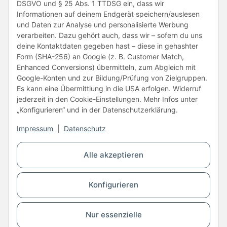
DSGVO und § 25 Abs. 1 TTDSG ein, dass wir
Informationen auf deinem Endgerät speichern/auslesen
und Daten zur Analyse und personalisierte Werbung
verarbeiten. Dazu gehört auch, dass wir – sofern du uns
deine Kontaktdaten gegeben hast – diese in gehashter
Form (SHA-256) an Google (z. B. Customer Match,
Enhanced Conversions) übermitteln, zum Abgleich mit
Unsere Partner
Google-Konten und zur Bildung/Prüfung von Zielgruppen.
Es kann eine Übermittlung in die USA erfolgen. Widerruf
jederzeit in den Cookie-Einstellungen. Mehr Infos unter
„Konfigurieren“ und in der Datenschutzerklärung.
Impressum
|
Datenschutz
Vertrag widerrufen
Alle akzeptieren
* Alle Preise inkl. gesetzlicher USt., zzgl.
Versand
Konfigurieren
© Copyright © 2026 www.kartons24.de
BB-Verpackungen GmbH
- Brendelweg 167, 27755 Delmenhorst - Telefon:
+49 (0)4221 42165 30
Nur essenzielle