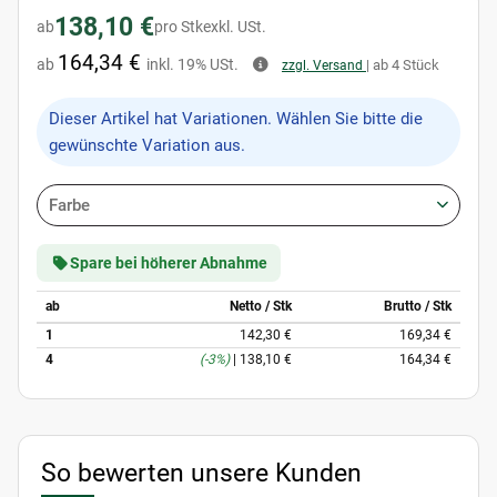
138,10 €
ab
pro Stk
exkl. USt.
164,34 €
ab
inkl. 19% USt.
| ab 4 Stück
zzgl. Versand
x
Dieser Artikel hat Variationen. Wählen Sie bitte die
gewünschte Variation aus.
Farbe
Spare bei höherer Abnahme
ab
Netto / Stk
Brutto / Stk
1
142,30 €
169,34 €
4
(-3%)
|
138,10 €
164,34 €
So bewerten unsere Kunden