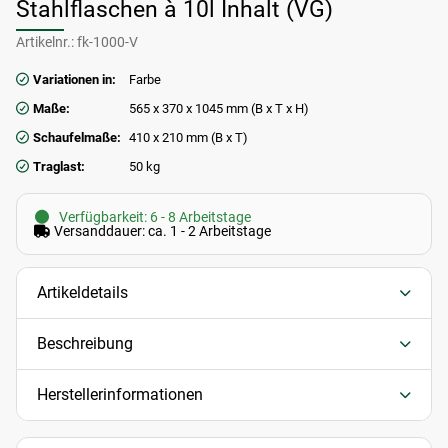
Stahlflaschen à 10l Inhalt (VG)
Artikelnr.:
fk-1000-V
Variationen in:
Farbe
Maße:
565 x 370 x 1045 mm (B x T x H)
Schaufelmaße:
410 x 210 mm (B x T)
Traglast:
50 kg
Verfügbarkeit: 6 - 8 Arbeitstage
Versanddauer: ca. 1 - 2 Arbeitstage
Artikeldetails
Beschreibung
Herstellerinformationen