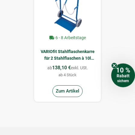
6 - 8 Arbeitstage
VARIOfit Stahlflaschenkarre
für 2 Stahlflaschen à 10l
Inhalt (VG)
138,10 €
ab
exkl. USt.
10 %
ab 4 Stück
Rabatt
sichern
Zum Artikel