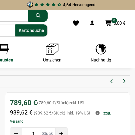
4,64
Hervorragend
0
0,00 €
Kartonsuche
Kartonsuche
srüsten
Umziehen
Nachhaltig
789,60 €
(789,60 €/Stück)
exkl. USt.
939,62 €
(939,62 €/Stück)
inkl. 19% USt.
zzgl.
Versand
Stück