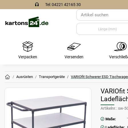
Tel: 04221 42165 30
Verpacken
Versenden
Verschließ
Ausrüsten
Transportgeräte
VARIOfit Schwerer ESD Tischwagen
VARIOfit
Ladefläc
Artikelnr.:
sw-5
Maße:
Ladefläche: