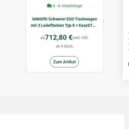
6 - 8 Arbeitstage
VARIOfit Schwerer ESD Tischwagen
mit 3 Ladeflächen Typ S + EasySTOP
- Enzianblau
712,80 €
ab
exkl. USt.
ab 4 Stück
Zum Artikel