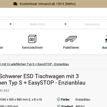
Kostenloser Versand ab 150 € (Netto)
×
×
en
Kennzeichnen
Palettieren
Au
 mit 3 Ladeflächen Typ S + EasySTOP - Enzianblau
 Schwerer ESD Tischwagen mit 3
hen Typ S + EasySTOP - Enzianblau
00.662
1040 x 500 x 880 mm (L x B x H)
Farbe:
Enzianblau
850 x 500 mm
Traglast:
400 kg