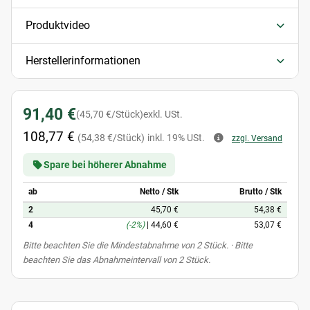
Produktvideo
Herstellerinformationen
91,40 €
(45,70 €/Stück)
exkl. USt.
108,77 €
(54,38 €/Stück)
inkl. 19% USt.
zzgl. Versand
Spare bei höherer Abnahme
ab
Netto / Stk
Brutto / Stk
2
45,70 €
54,38 €
4
(-2%)
|
44,60 €
53,07 €
x
Bitte beachten Sie die Mindestabnahme von 2 Stück. · Bitte
beachten Sie das Abnahmeintervall von 2 Stück.