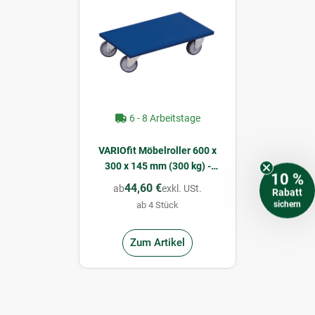
6 - 8 Arbeitstage
VARIOfit Möbelroller 600 x
300 x 145 mm (300 kg) -
10 %
Enzianblau
44,60 €
ab
exkl. USt.
Rabatt
sichern
ab 4 Stück
Zum Artikel