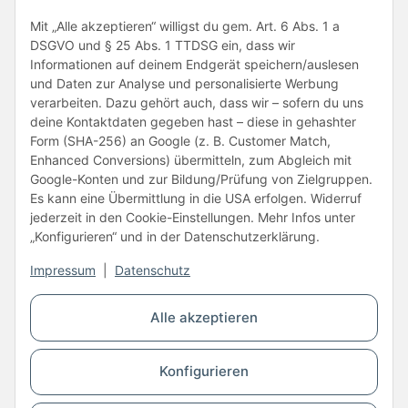
Folge uns
Mit „Alle akzeptieren“ willigst du gem. Art. 6 Abs. 1 a
DSGVO und § 25 Abs. 1 TTDSG ein, dass wir
Informationen auf deinem Endgerät speichern/auslesen
und Daten zur Analyse und personalisierte Werbung
verarbeiten. Dazu gehört auch, dass wir – sofern du uns
deine Kontaktdaten gegeben hast – diese in gehashter
Form (SHA-256) an Google (z. B. Customer Match,
Enhanced Conversions) übermitteln, zum Abgleich mit
Unsere Partner
Google-Konten und zur Bildung/Prüfung von Zielgruppen.
Es kann eine Übermittlung in die USA erfolgen. Widerruf
jederzeit in den Cookie-Einstellungen. Mehr Infos unter
„Konfigurieren“ und in der Datenschutzerklärung.
Impressum
|
Datenschutz
Vertrag widerrufen
Alle akzeptieren
* Alle Preise inkl. gesetzlicher USt., zzgl.
Versand
Konfigurieren
© Copyright © 2026 www.kartons24.de
BB-Verpackungen GmbH
- Brendelweg 167, 27755 Delmenhorst - Telefon:
+49 (0)4221 42165 30