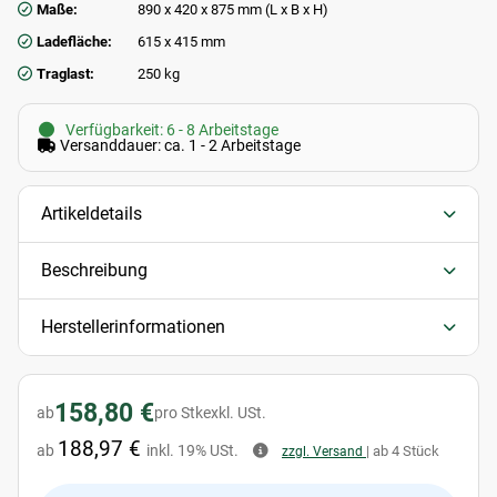
Maße:
890 x 420 x 875 mm (L x B x H)
Ladefläche:
615 x 415 mm
Traglast:
250 kg
Verfügbarkeit: 6 - 8 Arbeitstage
Versanddauer: ca. 1 - 2 Arbeitstage
Artikeldetails
Beschreibung
Herstellerinformationen
158,80 €
ab
pro Stk
exkl. USt.
188,97 €
ab
inkl. 19% USt.
| ab 4 Stück
zzgl. Versand