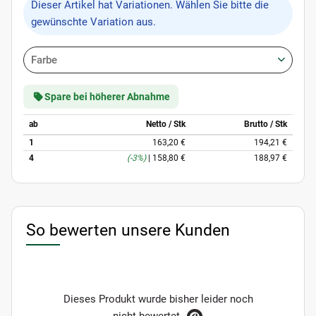
x
Dieser Artikel hat Variationen. Wählen Sie bitte die
gewünschte Variation aus.
Farbe
Spare bei höherer Abnahme
ab
Netto / Stk
Brutto / Stk
1
163,20 €
194,21 €
4
(-3%)
|
158,80 €
188,97 €
So bewerten unsere Kunden
Dieses Produkt wurde bisher leider noch