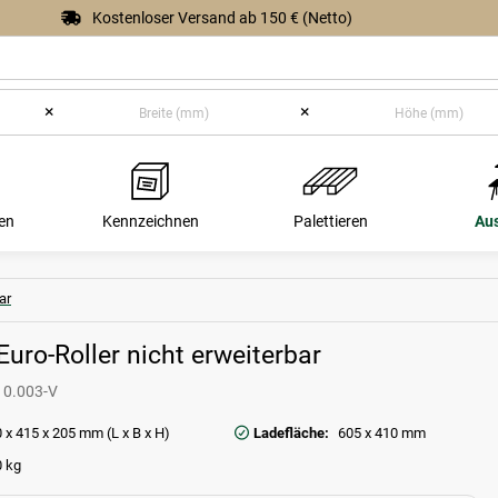
Kostenloser Versand ab 150 € (Netto)
×
×
en
Kennzeichnen
Palettieren
Au
ar
Euro-Roller nicht erweiterbar
10.003-V
 x 415 x 205 mm (L x B x H)
Ladefläche:
605 x 410 mm
 kg