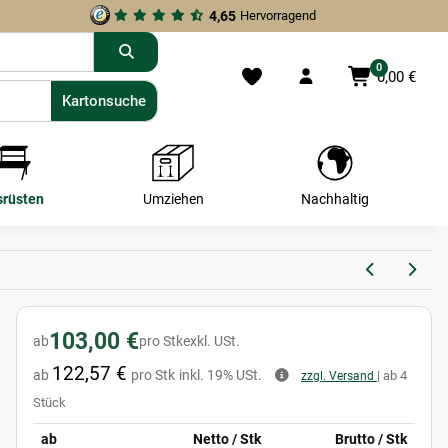
4,65
Hervorragend
0
0,00 €
Kartonsuche
Kartonsuche
srüsten
Umziehen
Nachhaltig
103,00 €
ab
pro Stk
exkl. USt.
122,57 €
ab
pro Stk
inkl. 19% USt.
| ab 4
zzgl. Versand
Stück
ab
Netto / Stk
Brutto / Stk