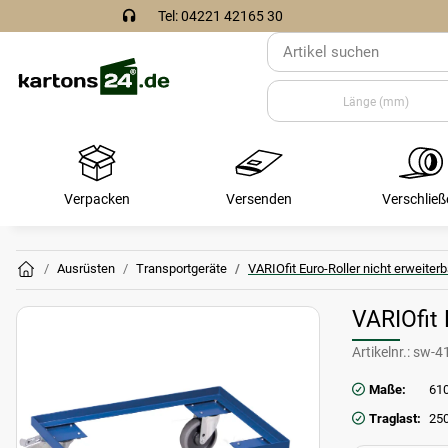
Tel: 04221 42165 30
Verpacken
Versenden
Verschließ
Ausrüsten
Transportgeräte
VARIOfit Euro-Roller nicht erweiterb
VARIOfit 
Artikelnr.:
sw-4
Maße:
610
Traglast:
250