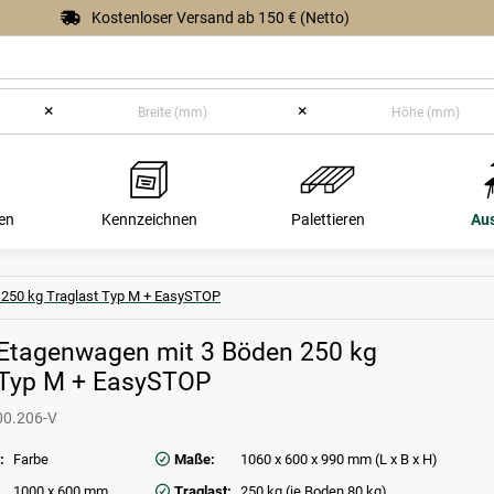
Kostenloser Versand ab 150 € (Netto)
×
×
en
Kennzeichnen
Palettieren
Au
 250 kg Traglast Typ M + EasySTOP
 Etagenwagen mit 3 Böden 250 kg
 Typ M + EasySTOP
00.206-V
:
Farbe
Maße:
1060 x 600 x 990 mm (L x B x H)
1000 x 600 mm
Traglast:
250 kg (je Boden 80 kg)