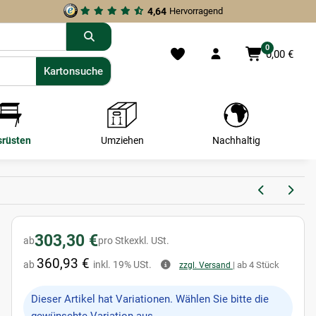
4,64
Hervorragend
0
0,00 €
Kartonsuche
Kartonsuche
srüsten
Umziehen
Nachhaltig
303,30 €
ab
pro Stk
exkl. USt.
360,93 €
ab
inkl. 19% USt.
| ab 4 Stück
zzgl. Versand
x
Dieser Artikel hat Variationen. Wählen Sie bitte die