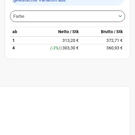
gewünschte Variation aus.
Farbe
ab
Netto / Stk
Brutto / Stk
1
313,20 €
372,71 €
4
(-3%)
|
303,30 €
360,93 €