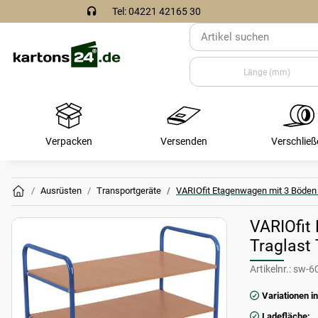
Tel: 04221 42165 30
Verpacken
Versenden
Verschließ
Ausrüsten
Transportgeräte
VARIOfit Etagenwagen mit 3 Böden
VARIOfit
Traglast
Artikelnr.:
sw-6
Variationen in
Ladefläche: