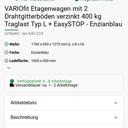
VARIOfit Etagenwagen mit 2
Drahtgitterböden verzinkt 400 kg
Traglast Typ L + EasySTOP - Enzianblau
Artikelnr.:
sw-640.224
Maße:
1760 x 650 x 1275 mm (L x B x H)
Farbe:
Enzianblau
Ladefläche:
1605 x 650 mm
Verfügbarkeit: 6 - 8 Arbeitstage
Versanddauer: ca. 1 - 2 Arbeitstage
Artikeldetails
Beschreibung