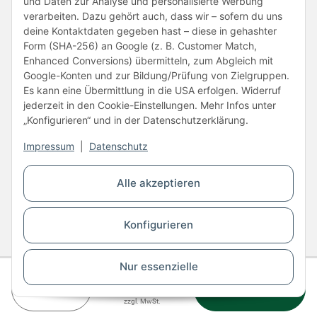
und Daten zur Analyse und personalisierte Werbung
verarbeiten. Dazu gehört auch, dass wir – sofern du uns
deine Kontaktdaten gegeben hast – diese in gehashter
Form (SHA-256) an Google (z. B. Customer Match,
Enhanced Conversions) übermitteln, zum Abgleich mit
Unsere Partner
Google-Konten und zur Bildung/Prüfung von Zielgruppen.
Es kann eine Übermittlung in die USA erfolgen. Widerruf
jederzeit in den Cookie-Einstellungen. Mehr Infos unter
„Konfigurieren“ und in der Datenschutzerklärung.
Impressum
|
Datenschutz
Vertrag widerrufen
Alle akzeptieren
* Alle Preise inkl. gesetzlicher USt., zzgl.
Versand
Konfigurieren
© Copyright © 2026 www.kartons24.de
BB-Verpackungen GmbH
- Brendelweg 167, 27755 Delmenhorst - Telefon:
+49 (0)4221 42165 30
Nur essenzielle
Gesamtpreis
Staffel 1
624,29 €
In den
AGB
Widerrufsrecht
Impressum
Datenschutz
Barrierefreiheit
ab 1 Stück
zzgl. MwSt.