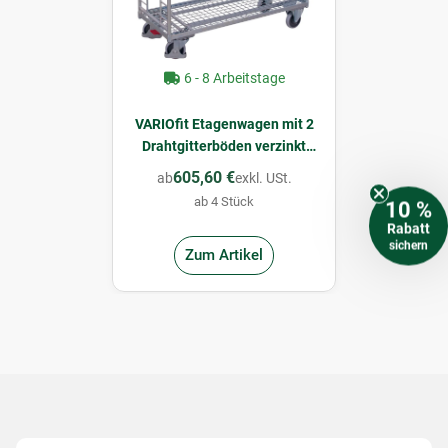
6 - 8 Arbeitstage
VARIOfit Etagenwagen mit 2
Drahtgitterböden verzinkt
400 kg Traglast Typ L +
605,60 €
ab
exkl. USt.
EasySTOP - Enzianblau
ab 4 Stück
10 %
Rabatt
sichern
Zum Artikel