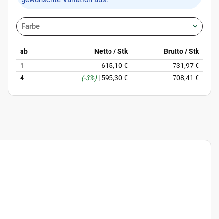
gewünschte Variation aus.
Farbe
ab
Netto / Stk
Brutto / Stk
1
615,10 €
731,97 €
4
(-3%)
|
595,30 €
708,41 €