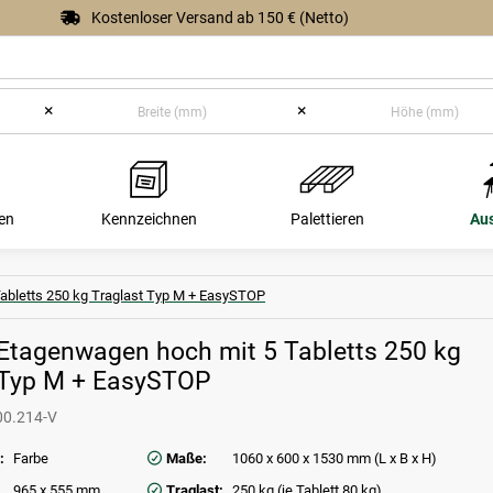
Kostenloser Versand ab 150 € (Netto)
×
×
en
Kennzeichnen
Palettieren
Au
abletts 250 kg Traglast Typ M + EasySTOP
 Etagenwagen hoch mit 5 Tabletts 250 kg
 Typ M + EasySTOP
00.214-V
:
Farbe
Maße:
1060 x 600 x 1530 mm (L x B x H)
965 x 555 mm
Traglast:
250 kg (je Tablett 80 kg)