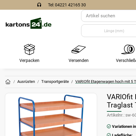
Tel: 04221 42165 30
Verpacken
Versenden
Verschließ
Ausrüsten
Transportgeräte
VARIOfit Etagenwagen hoch mit 5 T
VARIOfit
Traglast
Artikelnr.:
sw-6
Variationen in
Ladefläche: