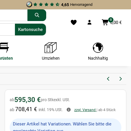
4,65
Hervorragend
0
0,00 €
Kartonsuche
Kartonsuche
srüsten
Umziehen
Nachhaltig
595,30 €
ab
pro Stk
exkl. USt.
708,41 €
ab
inkl. 19% USt.
| ab 4 Stück
zzgl. Versand
x
Dieser Artikel hat Variationen. Wählen Sie bitte die