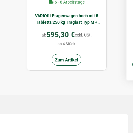
6 - 8 Arbeitstage
VARIOfit Etagenwagen hoch mit 5
Tabletts 250 kg Traglast Typ M +
EasySTOP
595,30 €
ab
exkl. USt.
ab 4 Stück
Zum Artikel