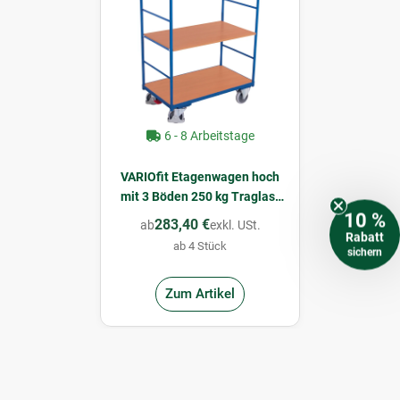
6 - 8 Arbeitstage
VARIOfit Etagenwagen hoch
mit 3 Böden 250 kg Traglast
Typ S + EasySTOP
10 %
283,40 €
ab
exkl. USt.
Rabatt
ab 4 Stück
sichern
Zum Artikel