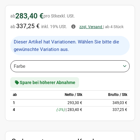
283,40 €
ab
pro Stk
exkl. USt.
337,25 €
ab
inkl. 19% USt.
| ab 4 Stück
zzgl. Versand
x
Dieser Artikel hat Variationen. Wählen Sie bitte die
gewünschte Variation aus.
Farbe
Spare bei höherer Abnahme
ab
Netto / Stk
Brutto / Stk
1
293,30 €
349,03 €
4
(-3%)
|
283,40 €
337,25 €