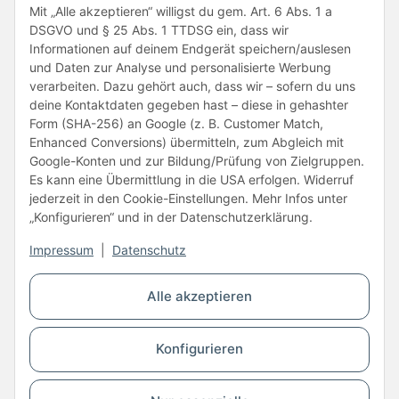
Folge uns
Mit „Alle akzeptieren“ willigst du gem. Art. 6 Abs. 1 a
DSGVO und § 25 Abs. 1 TTDSG ein, dass wir
Informationen auf deinem Endgerät speichern/auslesen
und Daten zur Analyse und personalisierte Werbung
verarbeiten. Dazu gehört auch, dass wir – sofern du uns
deine Kontaktdaten gegeben hast – diese in gehashter
Form (SHA-256) an Google (z. B. Customer Match,
Enhanced Conversions) übermitteln, zum Abgleich mit
Unsere Partner
Google-Konten und zur Bildung/Prüfung von Zielgruppen.
Es kann eine Übermittlung in die USA erfolgen. Widerruf
jederzeit in den Cookie-Einstellungen. Mehr Infos unter
„Konfigurieren“ und in der Datenschutzerklärung.
Impressum
|
Datenschutz
Vertrag widerrufen
Alle akzeptieren
* Alle Preise inkl. gesetzlicher USt., zzgl.
Versand
Konfigurieren
© Copyright © 2026 www.kartons24.de
BB-Verpackungen GmbH
- Brendelweg 167, 27755 Delmenhorst - Telefon:
+49 (0)4221 42165 30