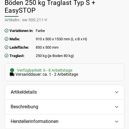
Böden 250 kg Traglast Typ S +
EasySTOP
Artikelnr.:
sw-500.211-V
Variationen in:
Farbe
Maße:
910 x 500 x 1530 mm (L x B x H)
Ladefläche:
850 x 500 mm
Traglast:
250 kg (je Boden 80 kg)
Verfügbarkeit: 6 - 8 Arbeitstage
Versanddauer: ca. 1 - 2 Arbeitstage
Artikeldetails
Beschreibung
Herstellerinformationen