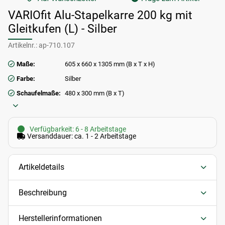
VARIOfit Alu-Stapelkarre 200 kg mit
Gleitkufen (L) - Silber
Artikelnr.:
ap-710.107
Maße:
605 x 660 x 1305 mm (B x T x H)
Farbe:
Silber
Schaufelmaße:
480 x 300 mm (B x T)
Verfügbarkeit: 6 - 8 Arbeitstage
Versanddauer: ca. 1 - 2 Arbeitstage
Artikeldetails
Beschreibung
Herstellerinformationen