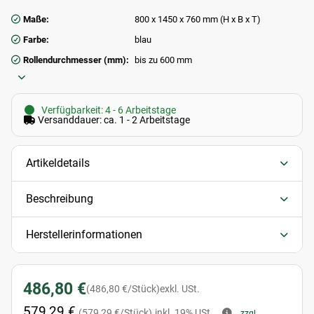
Maße:
800 x 1450 x 760 mm (H x B x T)
Farbe:
blau
Rollendurchmesser (mm):
bis zu 600 mm
Verfügbarkeit: 4 - 6 Arbeitstage
Versanddauer: ca. 1 - 2 Arbeitstage
Artikeldetails
Beschreibung
Herstellerinformationen
486,80 €
(486,80 €/Stück)
exkl. USt.
579,29 €
(579,29 €/Stück)
inkl. 19% USt.
zzgl.