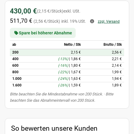
430,00 €
(2,15 €/Stück)
exkl. USt.
511,70 €
(2,56 €/Stück)
inkl. 19% USt.
zzgl. Versand
Spare bei höherer Abnahme
ab
Netto / Stk
Brutto / Stk
200
2,15 €
2,56 €
400
(-13%)
|
1,86 €
2,21 €
600
(-16%)
|
1,80 €
2,14 €
800
(-22%)
|
1,67 €
1,99 €
1.000
(-24%)
|
1,63 €
1,94 €
1.600
(-26%)
|
1,59 €
1,89 €
x
Bitte beachten Sie die Mindestabnahme von 200 Stück. · Bitte
beachten Sie das Abnahmeintervall von 200 Stück.
So bewerten unsere Kunden