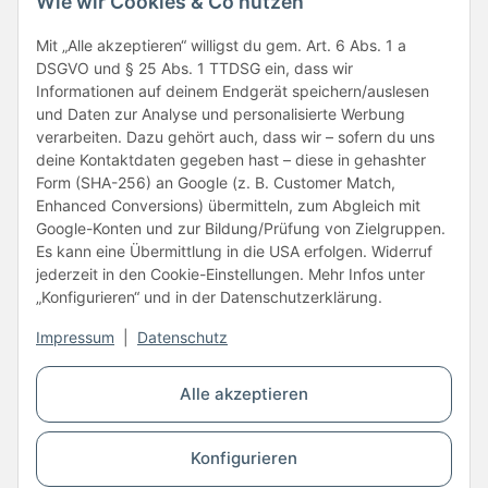
Wie wir Cookies & Co nutzen
Folge uns
Mit „Alle akzeptieren“ willigst du gem. Art. 6 Abs. 1 a
DSGVO und § 25 Abs. 1 TTDSG ein, dass wir
Informationen auf deinem Endgerät speichern/auslesen
und Daten zur Analyse und personalisierte Werbung
verarbeiten. Dazu gehört auch, dass wir – sofern du uns
deine Kontaktdaten gegeben hast – diese in gehashter
Form (SHA-256) an Google (z. B. Customer Match,
Enhanced Conversions) übermitteln, zum Abgleich mit
Unsere Partner
Google-Konten und zur Bildung/Prüfung von Zielgruppen.
Es kann eine Übermittlung in die USA erfolgen. Widerruf
jederzeit in den Cookie-Einstellungen. Mehr Infos unter
„Konfigurieren“ und in der Datenschutzerklärung.
Impressum
|
Datenschutz
Vertrag widerrufen
Alle akzeptieren
* Alle Preise inkl. gesetzlicher USt., zzgl.
Versand
Konfigurieren
© Copyright © 2026 www.kartons24.de
BB-Verpackungen GmbH
- Brendelweg 167, 27755 Delmenhorst - Telefon: