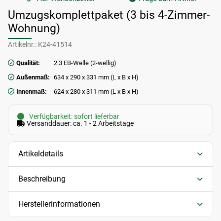
Umzugskomplettpaket (3 bis 4-Zimmer-
Wohnung)
Artikelnr.:
K24-41514
Qualität:
2.3 EB-Welle (2-wellig)
Außenmaß:
634 x 290 x 331 mm (L x B x H)
Innenmaß:
624 x 280 x 311 mm (L x B x H)
Verfügbarkeit: sofort lieferbar
Versanddauer: ca. 1 - 2 Arbeitstage
Artikeldetails
Beschreibung
Herstellerinformationen