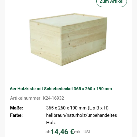
Zum Artikel
6er Holzkiste mit Schiebedeckel 365 x 260 x 190 mm
Artikelnummer: K24-16932
Maße:
365 x 260 x 190 mm (L x B x H)
Farbe:
hellbraun/naturholz/unbehandeltes
Holz
14,46 €
ab
exkl. USt.