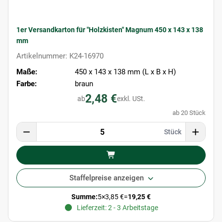
1er Versandkarton für "Holzkisten" Magnum 450 x 143 x 138
mm
Artikelnummer: K24-16970
Maße:
450 x 143 x 138 mm (L x B x H)
Farbe:
braun
2,48 €
ab
exkl. USt.
ab 20 Stück
Stück
Staffelpreise anzeigen
Summe:
5
×
3,85 €
=
19,25 €
Lieferzeit: 2 - 3 Arbeitstage