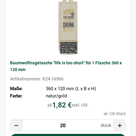
Baumwolltragetasche "life is too short" für 1 Flasche 360 x
120 mm
Artikelnummer: K24-16966
Maße:
360 x 120 mm (L x B x H)
Farbe:
natur/gold
1,82 €
ab
exkl. USt.
ab 120 Stück
Stück