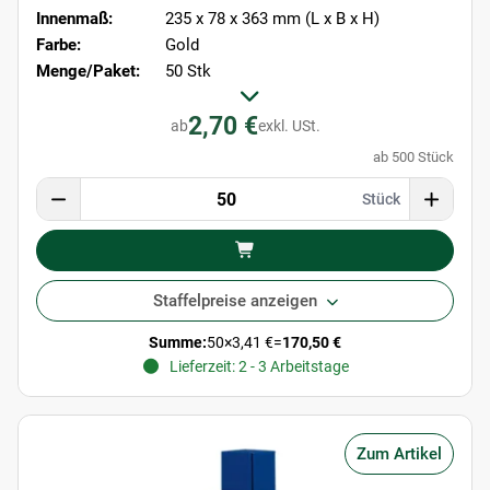
Innenmaß:
235 x 78 x 363 mm (L x B x H)
Farbe:
Gold
Menge/Paket:
50 Stk
2,70 €
ab
exkl. USt.
ab 500 Stück
Stück
Staffelpreise anzeigen
Summe:
50
×
3,41 €
=
170,50 €
Lieferzeit: 2 - 3 Arbeitstage
Zum Artikel