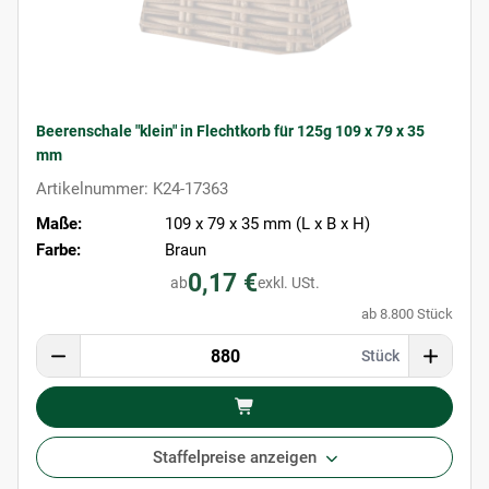
Beerenschale "klein" in Flechtkorb für 125g 109 x 79 x 35
mm
Artikelnummer: K24-17363
Maße:
109 x 79 x 35 mm (L x B x H)
Farbe:
Braun
0,17 €
ab
exkl. USt.
ab 8.800 Stück
Stück
Staffelpreise anzeigen