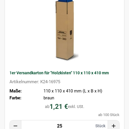
1er Versandkarton für "Holzkisten" 110 x 110 x 410 mm
Artikelnummer: K24-16975
Maße:
110 x 110 x 410 mm (L x B x H)
Farbe:
braun
1,21 €
ab
exkl. USt.
ab 100 Stück
Stück