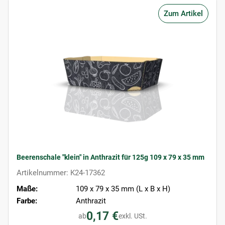
Zum Artikel
Beerenschale "klein" in Anthrazit für 125g 109 x 79 x 35 mm
Artikelnummer: K24-17362
Maße:
109 x 79 x 35 mm (L x B x H)
Farbe:
Anthrazit
0,17 €
ab
exkl. USt.