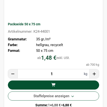
Packseide 50 x 75 cm
Artikelnummer: K24-44001
Grammatur:
35 gr./m²
Farbe:
hellgrau, recycelt
Format:
50 x 75 cm
1,48 €
ab
exkl. USt.
ab 700 kg
kg
Staffelpreise anzeigen
Summe:
1
×
6,88 €
=
6,88 €