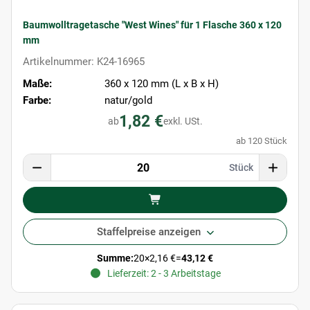
Baumwolltragetasche "West Wines" für 1 Flasche 360 x 120
mm
Artikelnummer: K24-16965
Maße:
360 x 120 mm (L x B x H)
Farbe:
natur/gold
1,82 €
ab
exkl. USt.
ab 120 Stück
Stück
Staffelpreise anzeigen
Summe:
20
×
2,16 €
=
43,12 €
Lieferzeit: 2 - 3 Arbeitstage