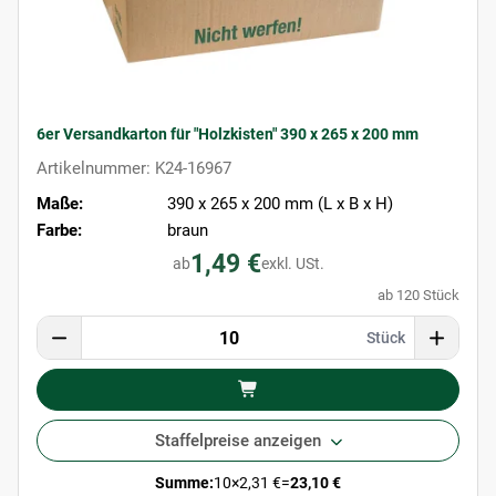
6er Versandkarton für "Holzkisten" 390 x 265 x 200 mm
Artikelnummer: K24-16967
Maße:
390 x 265 x 200 mm (L x B x H)
Farbe:
braun
1,49 €
ab
exkl. USt.
ab 120 Stück
Stück
Staffelpreise anzeigen
Summe:
10
×
2,31 €
=
23,10 €