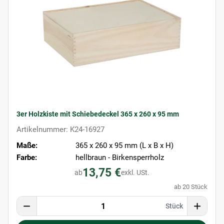
3er Holzkiste mit Schiebedeckel 365 x 260 x 95 mm
Artikelnummer: K24-16927
Maße:
365 x 260 x 95 mm (L x B x H)
Farbe:
hellbraun - Birkensperrholz
13,75 €
ab
exkl. USt.
ab 20 Stück
Stück