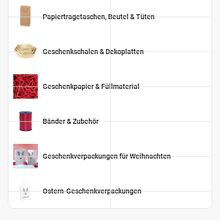
Papiertragetaschen, Beutel & Tüten
Geschenkschalen & Dekoplatten
Geschenkpapier & Füllmaterial
Bänder & Zubehör
Geschenkverpackungen für Weihnachten
Ostern-Geschenkverpackungen