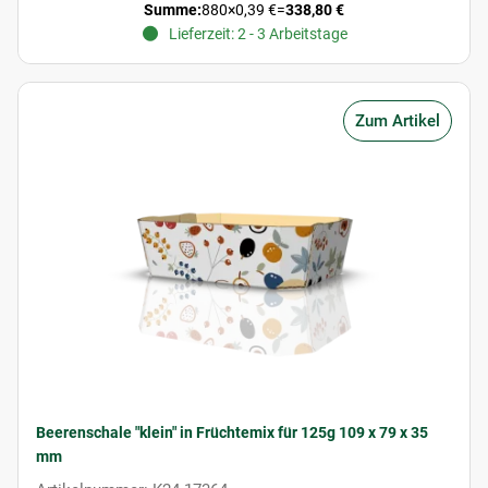
Summe:
880
×
0,39 €
=
338,80 €
Lieferzeit: 2 - 3 Arbeitstage
Zum Artikel
Beerenschale "klein" in Früchtemix für 125g 109 x 79 x 35
mm