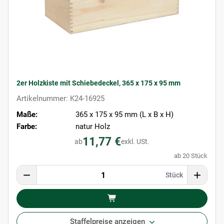
2er Holzkiste mit Schiebedeckel, 365 x 175 x 95 mm
Artikelnummer: K24-16925
Maße:
365 x 175 x 95 mm (L x B x H)
Farbe:
natur Holz
11,77 €
ab
exkl. USt.
ab 20 Stück
Stück
Staffelpreise anzeigen