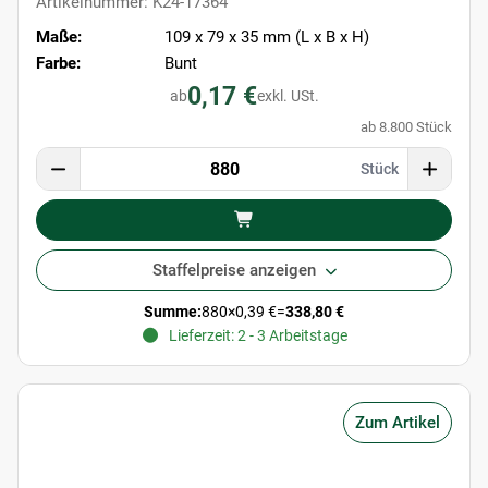
Artikelnummer: K24-17364
Maße:
109 x 79 x 35 mm (L x B x H)
Farbe:
Bunt
0,17 €
ab
exkl. USt.
ab 8.800 Stück
Stück
Staffelpreise anzeigen
Summe:
880
×
0,39 €
=
338,80 €
Lieferzeit: 2 - 3 Arbeitstage
Zum Artikel