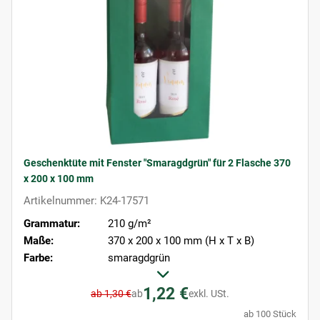
Geschenktüte mit Fenster "Smaragdgrün" für 2 Flasche 370
x 200 x 100 mm
Artikelnummer: K24-17571
Grammatur:
210 g/m²
Maße:
370 x 200 x 100 mm (H x T x B)
Farbe:
smaragdgrün
1,22 €
ab 1,30 €
ab
exkl. USt.
ab 100 Stück