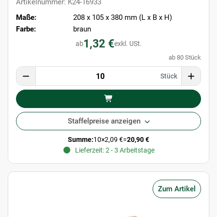
Artikelnummer: K24-16933
Maße:
208 x 105 x 380 mm (L x B x H)
Farbe:
braun
1,32 €
ab
exkl. USt.
ab 80 Stück
Stück
Staffelpreise anzeigen
Summe:
10
×
2,09 €
=
20,90 €
Lieferzeit: 2 - 3 Arbeitstage
Zum Artikel