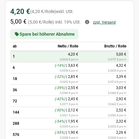
4,20 €
(4,20 €/Rolle)
exkl. USt.
5,00 €
(5,00 €/Rolle)
inkl. 19% USt.
zzgl. Versand
Spare bei höherer Abnahme
ab
Netto / Rolle
Brutto / Rolle
4,20 €
5,00 €
1
0,0636 € pro m
0,0757 € pro m
(-14%)
|
3,63 €
4,32 €
6
0,0550 € pro m
0,0655 € pro m
(-32%)
|
2,85 €
3,39 €
18
0,0432 € pro m
0,0514 € pro m
(-39%)
|
2,55 €
3,03 €
36
0,0386 € pro m
0,0460 € pro m
(-42%)
|
2,45 €
2,92 €
72
0,0371 € pro m
0,0442 € pro m
(-50%)
|
2,12 €
2,52 €
144
0,0321 € pro m
0,0382 € pro m
(-54%)
|
1,95 €
2,32 €
288
0,0295 € pro m
0,0352 € pro m
(-55%)
|
1,90 €
2,26 €
576
0,0288 € pro m
0,0343 € pro m