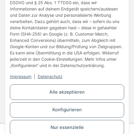
DSGVO und § 25 Abs. 1 TTDSG ein, dass wir
Informationen auf deinem Endgerät speichern/auslesen
und Daten zur Analyse und personalisierte Werbung
verarbeiten. Dazu gehört auch, dass wir – sofern du uns
deine Kontaktdaten gegeben hast – diese in gehashter
Form (SHA-256) an Google (z. B. Customer Match,
Enhanced Conversions) übermitteln, zum Abgleich mit
Unsere Partner
Google-Konten und zur Bildung/Prüfung von Zielgruppen.
Es kann eine Übermittlung in die USA erfolgen. Widerruf
jederzeit in den Cookie-Einstellungen. Mehr Infos unter
„Konfigurieren“ und in der Datenschutzerklärung.
Impressum
|
Datenschutz
Vertrag widerrufen
Alle akzeptieren
* Alle Preise inkl. gesetzlicher USt., zzgl.
Versand
Konfigurieren
© Copyright © 2026 www.kartons24.de
BB-Verpackungen GmbH
- Brendelweg 167, 27755 Delmenhorst - Telefon:
+49 (0)4221 42165 30
Nur essenzielle
Gesamtpreis