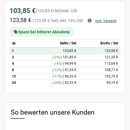
103,85 €
(103,85 €/Set)
exkl. USt.
123,58 €
(123,58 €/Set)
inkl. 19% USt.
zzgl. Versand
Spare bei höherer Abnahme
ab
Netto / Set
Brutto / Set
1
103,85 €
123,58 €
2
(-2%)
|
101,85 €
121,20 €
4
(-9%)
|
94,99 €
113,04 €
8
(-12%)
|
91,35 €
108,71 €
12
(-17%)
|
86,35 €
102,76 €
24
(-20%)
|
83,35 €
99,19 €
So bewerten unsere Kunden