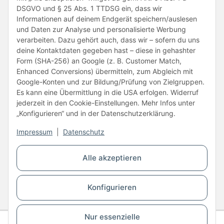
DSGVO und § 25 Abs. 1 TTDSG ein, dass wir
Informationen auf deinem Endgerät speichern/auslesen
und Daten zur Analyse und personalisierte Werbung
verarbeiten. Dazu gehört auch, dass wir – sofern du uns
deine Kontaktdaten gegeben hast – diese in gehashter
Form (SHA-256) an Google (z. B. Customer Match,
Enhanced Conversions) übermitteln, zum Abgleich mit
Unsere Partner
Google-Konten und zur Bildung/Prüfung von Zielgruppen.
Es kann eine Übermittlung in die USA erfolgen. Widerruf
jederzeit in den Cookie-Einstellungen. Mehr Infos unter
„Konfigurieren“ und in der Datenschutzerklärung.
Impressum
|
Datenschutz
Vertrag widerrufen
Alle akzeptieren
* Alle Preise inkl. gesetzlicher USt., zzgl.
Versand
Konfigurieren
© Copyright © 2026 www.kartons24.de
BB-Verpackungen GmbH
- Brendelweg 167, 27755 Delmenhorst - Telefon:
+49 (0)4221 42165 30
Nur essenzielle