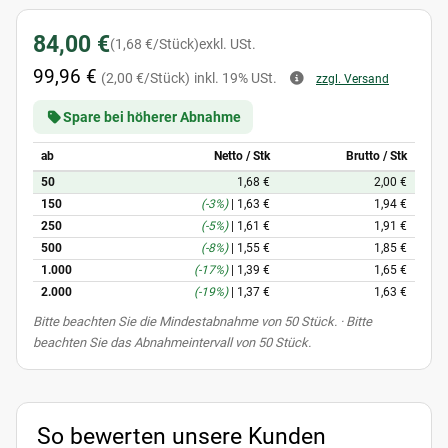
84,00 €
(1,68 €/Stück)
exkl. USt.
99,96 €
(2,00 €/Stück)
inkl. 19% USt.
zzgl. Versand
Spare bei höherer Abnahme
ab
Netto / Stk
Brutto / Stk
50
1,68 €
2,00 €
150
(-3%)
|
1,63 €
1,94 €
250
(-5%)
|
1,61 €
1,91 €
500
(-8%)
|
1,55 €
1,85 €
1.000
(-17%)
|
1,39 €
1,65 €
2.000
(-19%)
|
1,37 €
1,63 €
x
Bitte beachten Sie die Mindestabnahme von 50 Stück. · Bitte
beachten Sie das Abnahmeintervall von 50 Stück.
So bewerten unsere Kunden